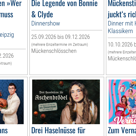
gen »Wer
Die Legende von Bonnie
Mückensti
 muss
& Clyde
juckt‘s ric
Dinnershow
Dinner mit H
Klassikern
eipzig
25.09.2026 bis 09.12.2026
10.10.2026 b
(mehrere Einzeltermine im Zeitraum)
Mückenschlösschen
(mehrere Einzelte
2.2026
Mückenschl
eitraum)
n
ans
Drei Haselnüsse für
Zum Verna