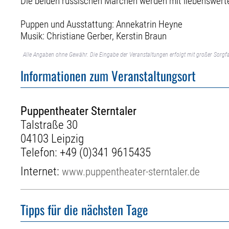
Die beiden russischen Märchen werden mit liebenswert
Puppen und Ausstattung: Annekatrin Heyne
Musik: Christiane Gerber, Kerstin Braun
Alle Angaben ohne Gewähr. Die Eingabe der Veranstaltungen erfolgt mit großer Sorgfa
Informationen zum Veranstaltungsort
Puppentheater Sterntaler
Talstraße 30
04103 Leipzig
Telefon:
+49 (0)341 9615435
Internet:
www.puppentheater-sterntaler.de
Tipps für die nächsten Tage