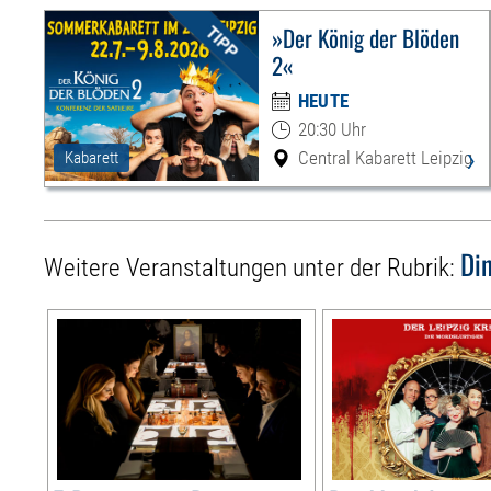
»Der König der Blöden
2«
HEUTE
20:30 Uhr
›
Central Kabarett Leipzig
Kabarett
Di
Weitere Veranstaltungen unter der Rubrik: