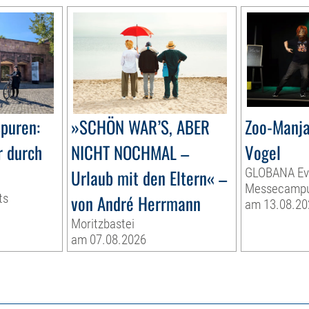
Spuren:
»SCHÖN WAR’S, ABER
Zoo-Manja
r durch
NICHT NOCHMAL –
Vogel
Urlaub mit den Eltern« –
GLOBANA Ev
Messecamp
ts
von André Herrmann
am 13.08.20
Moritzbastei
am 07.08.2026