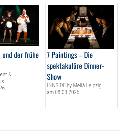
 und der frühe
7 Paintings – Die
spektakuläre Dinner-
ent &
Show
us
INNSiDE by Meliá Leipzig
26
am 08.08.2026