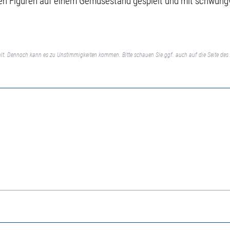
en Figuren auf einem Gemüsestand gespielt und mit schwungv
lt. Dennoch kann es zu Unstimmigkeiten kommen. Bitte schauen Sie ggf. auch auf die Seite des 