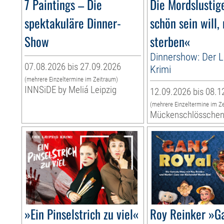
7 Paintings – Die
Die Mordslusti
spektakuläre Dinner-
schön sein will,
Show
sterben«
Dinnershow: Der L
07.08.2026 bis 27.09.2026
Krimi
(mehrere Einzeltermine im Zeitraum)
INNSiDE by Meliá Leipzig
12.09.2026 bis 08.1
(mehrere Einzeltermine im Z
Mückenschlössche
»Ein Pinselstrich zu viel«
Roy Reinker »G