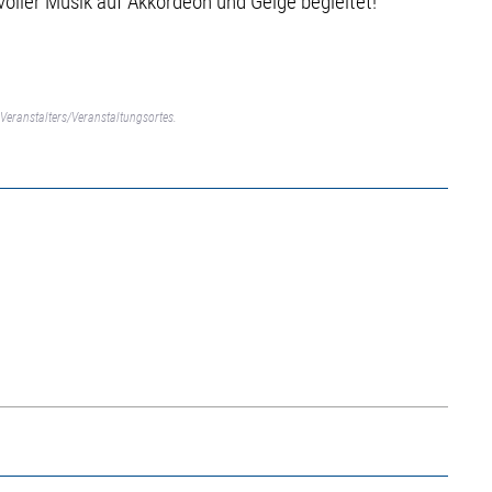
oller Musik auf Akkordeon und Geige begleitet!
Veranstalters/Veranstaltungsortes.