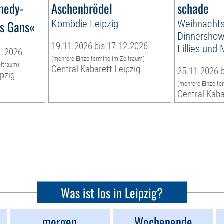
medy-
Aschenbrödel
schade
´s Gans«
Komödie Leipzig
Weihnachts
Dinnershow 
19.11.2026 bis 17.12.2026
Lillies und
1.2026
(mehrere Einzeltermine im Zeitraum)
eitraum)
Central Kabarett Leipzig
25.11.2026 b
ipzig
(mehrere Einzelte
Central Kaba
Was ist los in Leipzig?
morgen
Wochenende