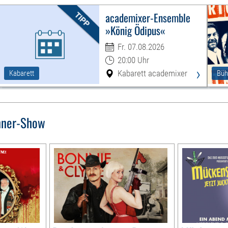
academixer-Ensemble
»König Ödipus«
Fr. 07.08.2026
20:00 Uhr
›
Kabarett academixer
Kabarett
Büh
nner-Show