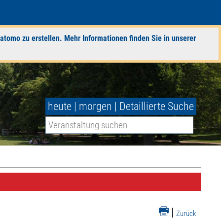
atomo zu erstellen. Mehr Informationen finden Sie in unserer
heute
|
morgen
|
Detaillierte Suche
|
Zurück