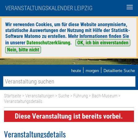
VERANSTALTUNGSKALENDER LEIPZIG
Wir verwenden Cookies, um für diese Website anonymisierte,
statistische Auswertungen der Nutzung mit Hilfe der Statistik-
Software Matomo zu erstellen. Mehr Informationen finden Sie
in unserer
Datenschutzerklärung
.
OK, ich bin einverstanden
Nein, bitte nicht
|
|
heute
morgen
Detaillierte Suche
Startseite
>
Veranstaltungen
>
Suche
>
Führung
>
Bach-Museum
>
Veranstaltungsdetails
Diese Veranstaltung ist bereits vorbei.
Veranstaltungsdetails