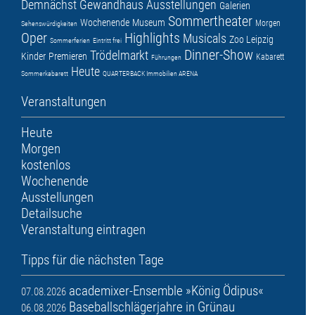
Demnächst
Gewandhaus
Ausstellungen
Galerien
Sommertheater
Wochenende
Museum
Morgen
Sehenswürdigkeiten
Oper
Highlights
Musicals
Zoo Leipzig
Sommerferien
Eintritt frei
Dinner-Show
Trödelmarkt
Kinder
Premieren
Kabarett
Führungen
Heute
Sommerkabarett
QUARTERBACK Immobilien ARENA
Veranstaltungen
Heute
Morgen
kostenlos
Wochenende
Ausstellungen
Detailsuche
Veranstaltung eintragen
Tipps für die nächsten Tage
academixer-Ensemble »König Ödipus«
07.08.2026
Baseballschlägerjahre in Grünau
06.08.2026