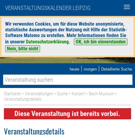
VERANSTALTUNGSKALENDER LEIPZIG
Wir verwenden Cookies, um für diese Website anonymisierte,
statistische Auswertungen der Nutzung mit Hilfe der Statistik-
Software Matomo zu erstellen. Mehr Informationen finden Sie
in unserer
Datenschutzerklärung
.
OK, ich bin einverstanden
Nein, bitte nicht
|
|
heute
morgen
Detaillierte Suche
Startseite
>
Veranstaltungen
>
Suche
>
Konzert
>
Bach-Museum
>
Veranstaltungsdetails
Diese Veranstaltung ist bereits vorbei.
Veranstaltungsdetails