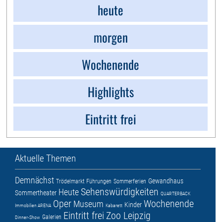
heute
morgen
Wochenende
Highlights
Eintritt frei
Aktuelle Themen
Demnächst
Gewandhaus
Trödelmarkt
Führungen
Sommerferien
Sehenswürdigkeiten
Heute
Sommertheater
QUARTERBACK
Oper
Wochenende
Museum
Kinder
Immobilien ARENA
Kabarett
Eintritt frei
Zoo Leipzig
Galerien
Dinner-Show