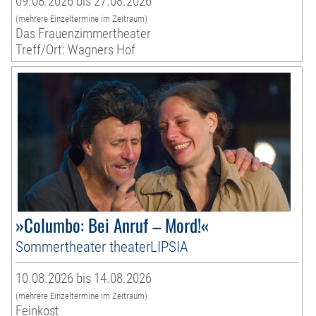
09.08.2026 bis 27.08.2026
(mehrere Einzeltermine im Zeitraum)
Das Frauenzimmertheater
Treff/Ort: Wagners Hof
»Columbo: Bei Anruf – Mord!«
Sommertheater theaterLIPSIA
10.08.2026 bis 14.08.2026
(mehrere Einzeltermine im Zeitraum)
Feinkost