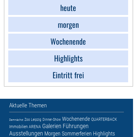
heute
morgen
Wochenende
Highlights
Eintritt frei
Aktuelle Themen
Wochenende
QUARTERBACK
Zoo Leipzig
Dinner-Show
Demnächst
Galerien
Führungen
Immobilien ARENA
Ausstellungen
Morgen
Sommerferien
Highlights