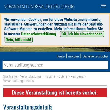
VERANSTALTUNGSKALENDER LEIPZIG
Wir verwenden Cookies, um für diese Website anonymisierte,
statistische Auswertungen der Nutzung mit Hilfe der Statistik-
Software Matomo zu erstellen. Mehr Informationen finden Sie
in unserer
Datenschutzerklärung
.
OK, ich bin einverstanden
Nein, bitte nicht
|
|
heute
morgen
Detaillierte Suche
Startseite
>
Veranstaltungen
>
Suche
>
Bühne
>
Residenz
>
Veranstaltungsdetails
Diese Veranstaltung ist bereits vorbei.
Veranstaltungsdetails