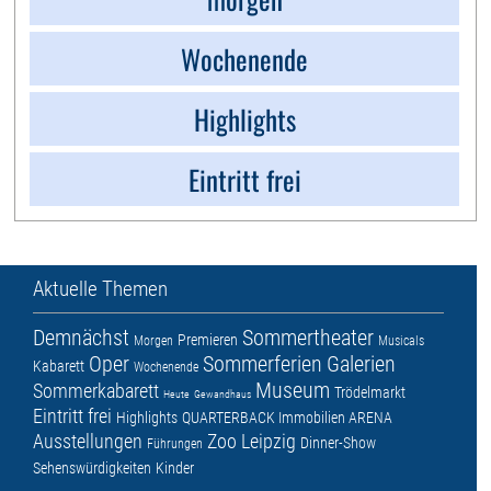
Wochenende
Highlights
Eintritt frei
Aktuelle Themen
Demnächst
Sommertheater
Premieren
Morgen
Musicals
Oper
Sommerferien
Galerien
Kabarett
Wochenende
Museum
Sommerkabarett
Trödelmarkt
Heute
Gewandhaus
Eintritt frei
Highlights
QUARTERBACK Immobilien ARENA
Ausstellungen
Zoo Leipzig
Dinner-Show
Führungen
Sehenswürdigkeiten
Kinder