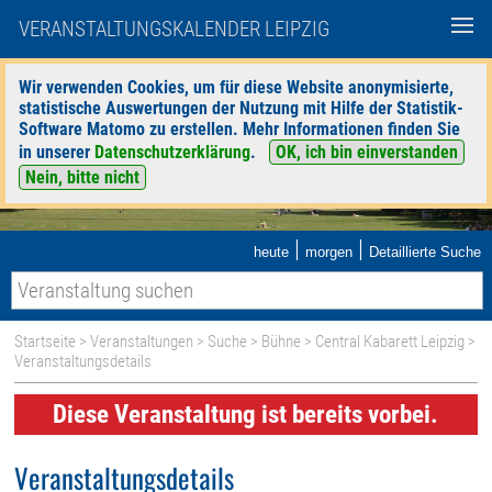
VERANSTALTUNGSKALENDER LEIPZIG
Wir verwenden Cookies, um für diese Website anonymisierte,
statistische Auswertungen der Nutzung mit Hilfe der Statistik-
Software Matomo zu erstellen. Mehr Informationen finden Sie
in unserer
Datenschutzerklärung
.
OK, ich bin einverstanden
Nein, bitte nicht
|
|
heute
morgen
Detaillierte Suche
Startseite
>
Veranstaltungen
>
Suche
>
Bühne
>
Central Kabarett Leipzig
>
Veranstaltungsdetails
Diese Veranstaltung ist bereits vorbei.
Veranstaltungsdetails