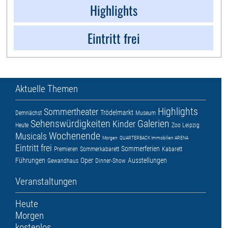
Highlights
Eintritt frei
Aktuelle Themen
Highlights
Sommertheater
Trödelmarkt
Demnächst
Museum
Sehenswürdigkeiten
Galerien
Kinder
Heute
Zoo Leipzig
Wochenende
Musicals
Morgen
QUARTERBACK Immobilien ARENA
Eintritt frei
Sommerferien
Premieren
Sommerkabarett
Kabarett
Führungen
Oper
Ausstellungen
Gewandhaus
Dinner-Show
Veranstaltungen
Heute
Morgen
kostenlos