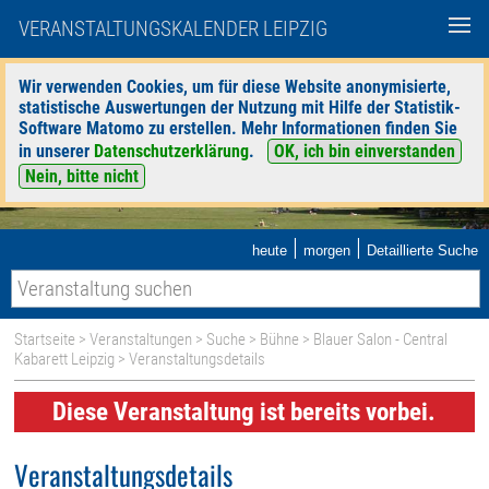
VERANSTALTUNGSKALENDER LEIPZIG
Wir verwenden Cookies, um für diese Website anonymisierte,
statistische Auswertungen der Nutzung mit Hilfe der Statistik-
Software Matomo zu erstellen. Mehr Informationen finden Sie
in unserer
Datenschutzerklärung
.
OK, ich bin einverstanden
Nein, bitte nicht
|
|
heute
morgen
Detaillierte Suche
Startseite
>
Veranstaltungen
>
Suche
>
Bühne
>
Blauer Salon - Central
Kabarett Leipzig
> Veranstaltungsdetails
Diese Veranstaltung ist bereits vorbei.
Veranstaltungsdetails