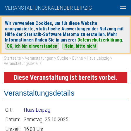
VERANSTALTUNGSKALENDER LEIPZIG
Wir verwenden Cookies, um für diese Website
anonymisierte, statistische Auswertungen der Nutzung mit
|
|
Hilfe der Statistik-Software Matomo zu erstellen. Mehr
heute
morgen
Detaillierte Suche
Informationen finden Sie in unserer
Datenschutzerklärung
.
OK, ich bin einverstanden
Nein, bitte nicht
Startseite
>
Veranstaltungen
>
Suche
>
Bühne
>
Haus Leipzig
>
Veranstaltungsdetails
Diese Veranstaltung ist bereits vorbei.
Veranstaltungsdetails
Ort:
Haus Leipzig
Datum:
Samstag, 25.10.2025
Uhrzeit:
16:00 Uhr