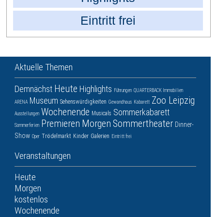
Eintritt frei
Aktuelle Themen
Heute
Demnächst
Highlights
Führungen
QUARTERBACK Immobilien
Zoo Leipzig
Museum
Sehenswürdigkeiten
ARENA
Gewandhaus
Kabarett
Wochenende
Sommerkabarett
Musicals
Ausstellungen
Premieren
Morgen
Sommertheater
Dinner-
Sommerferien
Show
Trödelmarkt
Kinder
Galerien
Oper
Eintritt frei
Veranstaltungen
Heute
Morgen
kostenlos
Wochenende