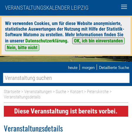
VERANSTALTUNGSKALENDER LEIPZIG
Wir verwenden Cookies, um für diese Website anonymisierte,
statistische Auswertungen der Nutzung mit Hilfe der Statistik-
Software Matomo zu erstellen. Mehr Informationen finden Sie
in unserer
Datenschutzerklärung
.
OK, ich bin einverstanden
Nein, bitte nicht
|
|
heute
morgen
Detaillierte Suche
Startseite
>
Veranstaltungen
>
Suche
>
Konzert
>
Peterskirche
>
Veranstaltungsdetails
Diese Veranstaltung ist bereits vorbei.
Veranstaltungsdetails