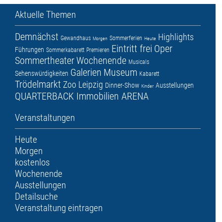
Aktuelle Themen
Demnächst
Highlights
Gewandhaus
Sommerferien
Morgen
Heute
Eintritt frei
Oper
Führungen
Sommerkabarett
Premieren
Sommertheater
Wochenende
Musicals
Galerien
Museum
Sehenswürdigkeiten
Kabarett
Trödelmarkt
Zoo Leipzig
Dinner-Show
Ausstellungen
Kinder
QUARTERBACK Immobilien ARENA
Veranstaltungen
Heute
Morgen
kostenlos
Wochenende
Ausstellungen
Detailsuche
Veranstaltung eintragen