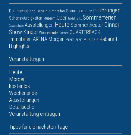
Führungen
Demnächst
Sommerkabarett
Zoo Leipzig
Eintritt frei
Sommerferien
Oper
Sehenswürdigkeiten
Museum
Trödelmarkt
Heute
Dinner-
Ausstellungen
Sommertheater
Gewandhaus
Show
Kinder
QUARTERBACK
Wochenende
Galerien
Immobilien ARENA
Morgen
Kabarett
Premieren
Musicals
Highlights
Veranstaltungen
Heute
Morgen
kostenlos
Wochenende
Ausstellungen
Detailsuche
Veranstaltung eintragen
Tipps für die nächsten Tage