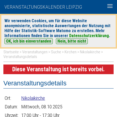
VERANSTALTUNGSKALENDER LEIPZIG
Wir verwenden Cookies, um für diese Website
anonymisierte, statistische Auswertungen der Nutzung mit
|
|
Hilfe der Statistik-Software Matomo zu erstellen. Mehr
heute
morgen
Detaillierte Suche
Informationen finden Sie in unserer
Datenschutzerklärung
.
OK, ich bin einverstanden
Nein, bitte nicht
Startseite
>
Veranstaltungen
>
Suche
>
Kirchen
>
Nikolaikirche
>
Veranstaltungsdetails
Diese Veranstaltung ist bereits vorbei.
Veranstaltungsdetails
Ort:
Nikolaikirche
Datum:
Mittwoch, 08.10.2025
Uhrzeit:
17:00 Uhr - 17:30 Uhr