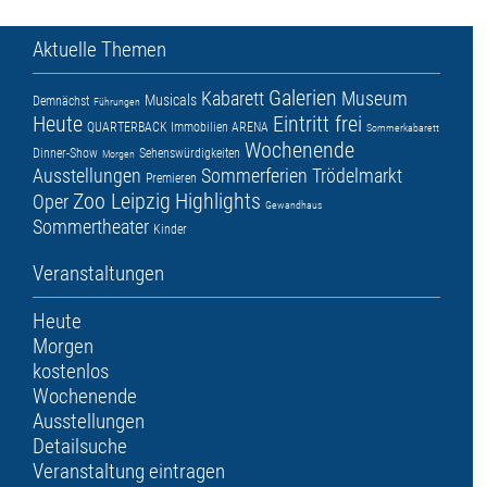
Aktuelle Themen
Galerien
Kabarett
Museum
Musicals
Demnächst
Führungen
Heute
Eintritt frei
QUARTERBACK Immobilien ARENA
Sommerkabarett
Wochenende
Dinner-Show
Sehenswürdigkeiten
Morgen
Ausstellungen
Sommerferien
Trödelmarkt
Premieren
Zoo Leipzig
Highlights
Oper
Gewandhaus
Sommertheater
Kinder
Veranstaltungen
Heute
Morgen
kostenlos
Wochenende
Ausstellungen
Detailsuche
Veranstaltung eintragen