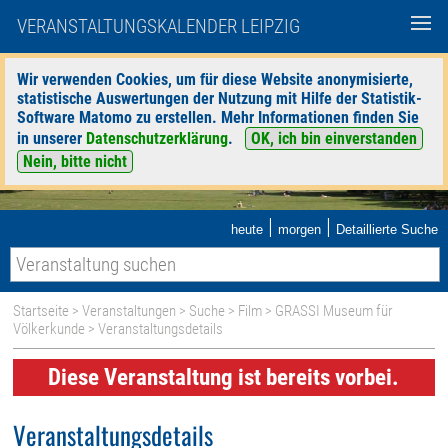
VERANSTALTUNGSKALENDER LEIPZIG
Wir verwenden Cookies, um für diese Website anonymisierte,
statistische Auswertungen der Nutzung mit Hilfe der Statistik-
Software Matomo zu erstellen. Mehr Informationen finden Sie
in unserer
Datenschutzerklärung
.
OK, ich bin einverstanden
Nein, bitte nicht
|
|
heute
morgen
Detaillierte Suche
Startseite
>
Veranstaltungen
>
Suche
>
Film
>
GRASSI Museum für
Völkerkunde
> Veranstaltungsdetails
Diese Veranstaltung ist bereits vorbei.
Veranstaltungsdetails