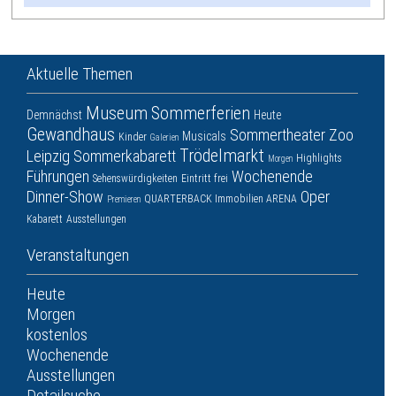
Aktuelle Themen
Museum
Sommerferien
Demnächst
Heute
Gewandhaus
Sommertheater
Zoo
Musicals
Kinder
Galerien
Trödelmarkt
Leipzig
Sommerkabarett
Highlights
Morgen
Führungen
Wochenende
Sehenswürdigkeiten
Eintritt frei
Dinner-Show
Oper
QUARTERBACK Immobilien ARENA
Premieren
Kabarett
Ausstellungen
Veranstaltungen
Heute
Morgen
kostenlos
Wochenende
Ausstellungen
Detailsuche