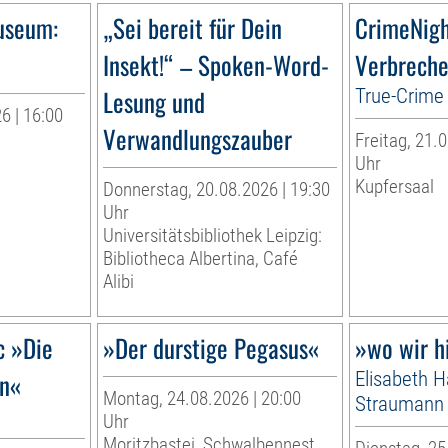
useum:
„Sei bereit für Dein
CrimeNig
Insekt!“ – Spoken-Word-
Verbreche
Lesung und
True-Crime 
6 | 16:00
Verwandlungszauber
Freitag, 21.0
r
Uhr
Kupfersaal
Donnerstag, 20.08.2026 | 19:30
Uhr
Universitätsbibliothek Leipzig:
Bibliotheca Albertina, Café
Alibi
c »Die
»Der durstige Pegasus«
»wo wir h
in«
Elisabeth 
Montag, 24.08.2026 | 20:00
Straumann
Uhr
Moritzbastei, Schwalbennest