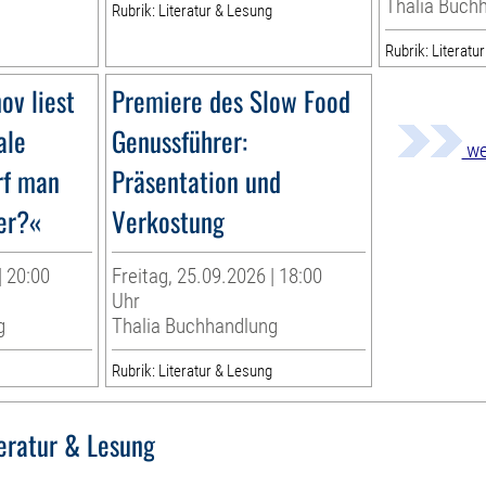
Thalia Buch
Rubrik: Literatur & Lesung
Rubrik: Literatu
ov liest
Premiere des Slow Food
ale
Genussführer:
we
rf man
Präsentation und
er?«
Verkostung
| 20:00
Freitag, 25.09.2026 | 18:00
Uhr
g
Thalia Buchhandlung
g
Rubrik: Literatur & Lesung
teratur & Lesung