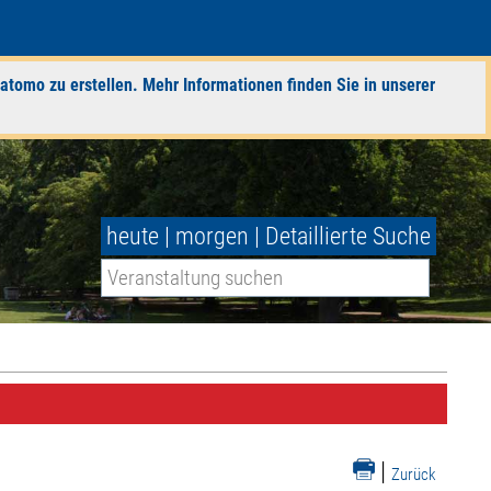
atomo zu erstellen. Mehr Informationen finden Sie in unserer
heute
|
morgen
|
Detaillierte Suche
|
Zurück