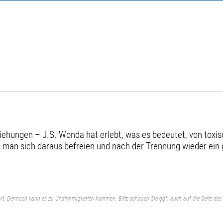
eziehungen – J.S. Wonda hat erlebt, was es bedeutet, von to
ie man sich daraus befreien und nach der Trennung wieder ein
lt. Dennoch kann es zu Unstimmigkeiten kommen. Bitte schauen Sie ggf. auch auf die Seite des 