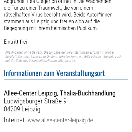
Abgründe. Lea Giegerich öffnet in Die Wachenden
die Tür zu einer Traumwelt, die von einem
rätselhaften Virus bedroht wird. Beide Autor*innen
stammen aus Leipzig und freuen sich auf die
Begegnung mit ihrem heimischen Publikum.
Eintritt frei
Alle Angaben ohne Gewähr. Die Eingabe der Veranstaltungen erfolgt mit großer
Sorgfalt. Dennoch kann es zu Unstimmigkeiten kommen. Bitte schauen Sie ggf. auch
auf die Seite des Veranstalters/Veranstaltungsortes.
Informationen zum Veranstaltungsort
Allee-Center Leipzig, Thalia-Buchhandlung
Ludwigsburger Straße 9
04209 Leipzig
Internet:
www.allee-center-leipzig.de