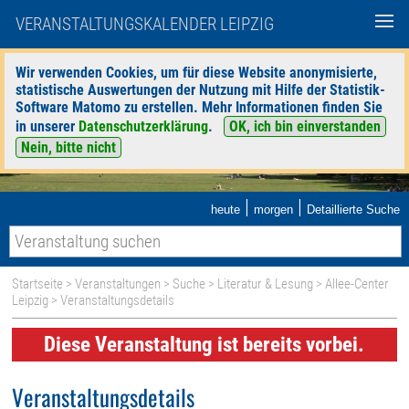
VERANSTALTUNGSKALENDER LEIPZIG
Wir verwenden Cookies, um für diese Website anonymisierte,
statistische Auswertungen der Nutzung mit Hilfe der Statistik-
Software Matomo zu erstellen. Mehr Informationen finden Sie
in unserer
Datenschutzerklärung
.
OK, ich bin einverstanden
Nein, bitte nicht
|
|
heute
morgen
Detaillierte Suche
Startseite
>
Veranstaltungen
>
Suche
>
Literatur & Lesung
>
Allee-Center
Leipzig
> Veranstaltungsdetails
Diese Veranstaltung ist bereits vorbei.
Veranstaltungsdetails