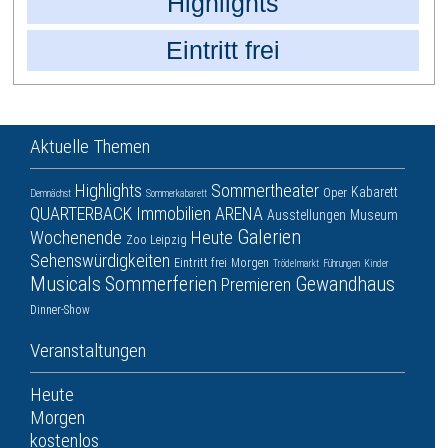
Highlights
Eintritt frei
Aktuelle Themen
Highlights
Sommertheater
Kabarett
Oper
Demnächst
Sommerkabarett
QUARTERBACK Immobilien ARENA
Ausstellungen
Museum
Galerien
Wochenende
Heute
Zoo Leipzig
Sehenswürdigkeiten
Eintritt frei
Morgen
Trödelmarkt
Führungen
Kinder
Musicals
Sommerferien
Gewandhaus
Premieren
Dinner-Show
Veranstaltungen
Heute
Morgen
kostenlos