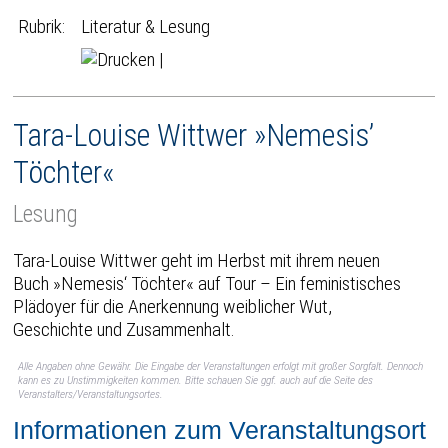
Rubrik:
Literatur & Lesung
|
Tara-Louise Wittwer »Nemesis’
Töchter«
Lesung
Tara-Louise Wittwer geht im Herbst mit ihrem neuen
Buch »Nemesis‘ Töchter« auf Tour – Ein feministisches
Plädoyer für die Anerkennung weiblicher Wut,
Geschichte und Zusammenhalt.
Alle Angaben ohne Gewähr. Die Eingabe der Veranstaltungen erfolgt mit großer Sorgfalt. Dennoch
kann es zu Unstimmigkeiten kommen. Bitte schauen Sie ggf. auch auf die Seite des
Veranstalters/Veranstaltungsortes.
Informationen zum Veranstaltungsort