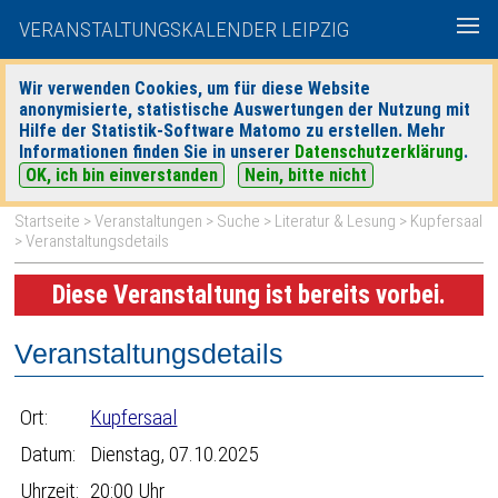
VERANSTALTUNGSKALENDER LEIPZIG
Wir verwenden Cookies, um für diese Website
anonymisierte, statistische Auswertungen der Nutzung mit
|
|
Hilfe der Statistik-Software Matomo zu erstellen. Mehr
heute
morgen
Detaillierte Suche
Informationen finden Sie in unserer
Datenschutzerklärung
.
OK, ich bin einverstanden
Nein, bitte nicht
Startseite
>
Veranstaltungen
>
Suche
>
Literatur & Lesung
>
Kupfersaal
> Veranstaltungsdetails
Diese Veranstaltung ist bereits vorbei.
Veranstaltungsdetails
Ort:
Kupfersaal
Datum:
Dienstag, 07.10.2025
Uhrzeit:
20:00 Uhr