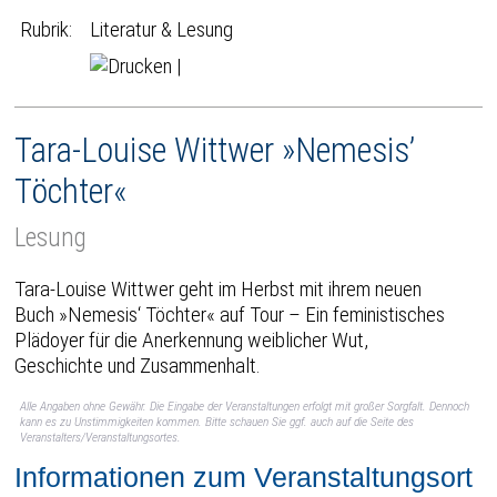
Rubrik:
Literatur & Lesung
|
Tara-Louise Wittwer »Nemesis’
Töchter«
Lesung
Tara-Louise Wittwer geht im Herbst mit ihrem neuen
Buch »Nemesis‘ Töchter« auf Tour – Ein feministisches
Plädoyer für die Anerkennung weiblicher Wut,
Geschichte und Zusammenhalt.
Alle Angaben ohne Gewähr. Die Eingabe der Veranstaltungen erfolgt mit großer Sorgfalt. Dennoch
kann es zu Unstimmigkeiten kommen. Bitte schauen Sie ggf. auch auf die Seite des
Veranstalters/Veranstaltungsortes.
Informationen zum Veranstaltungsort