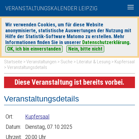
VERANSTALTUNGSKALENDER LEIPZIG
Wir verwenden Cookies, um für diese Website
anonymisierte, statistische Auswertungen der Nutzung mit
|
|
Hilfe der Statistik-Software Matomo zu erstellen. Mehr
heute
morgen
Detaillierte Suche
Informationen finden Sie in unserer
Datenschutzerklärung
.
OK, ich bin einverstanden
Nein, bitte nicht
Startseite
>
Veranstaltungen
>
Suche
>
Literatur & Lesung
>
Kupfersaal
> Veranstaltungsdetails
Diese Veranstaltung ist bereits vorbei.
Veranstaltungsdetails
Ort:
Kupfersaal
Datum:
Dienstag, 07.10.2025
Uhrzeit:
20:00 Uhr