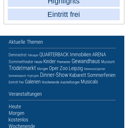
Highlights
Eintritt frei
Aktuelle Themen
QUARTERBACK Immobilien ARENA
Demnächst
Führungen
Gewandhaus
Kinder
Sommertheater
Museum
Heute
Premieren
Trödelmarkt
Oper
Zoo Leipzig
Morgen
Sehenswürdigkeiten
Dinner-Show
Kabarett
Sommerferien
Sommerkabarett
Highlights
Galerien
Musicals
Eintritt frei
Wochenende
Ausstellungen
Veranstaltungen
Heute
Morgen
kostenlos
Wochenende