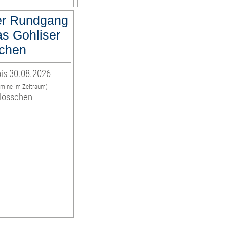
er Rundgang
as Gohliser
chen
is 30.08.2026
rmine im Zeitraum)
hlösschen