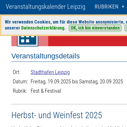
Veranstaltungskalender Leipzig
RUBRIKEN
Wir verwenden Cookies, um für diese Website anonymisierte, s
Startseite
>
Veranstaltungen
>
Suche
>
Fest & Festival
>
Stadthafen Lei
unserer
Datenschutzerklärung
.
OK, ich bin einverstanden
Veranstaltungsdetails
Ort:
Stadthafen Leipzig
Datum:
Freitag, 19.09.2025 bis Samstag, 20.09.2025
Rubrik:
Fest & Festival
Herbst- und Weinfest 2025