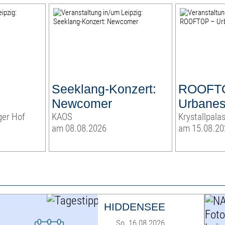
!
Seeklang-Konzert:
ROOFT
!
Newcomer
Urbanes
ger Hof
KAOS
Krystallpalas
am 08.08.2026
am 15.08.20
HIDDENSEE
So. 16.08.2026