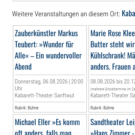
Kaba
Weitere Veranstaltungen an diesem Ort:
Zauberkünstler Markus
Marie Rose Klee
Teubert: »Wunder für
Butter steht wir
Alle« – Ein wundervoller
Kühlschrank! Mä
Abend
anders. Frauen 
Donnerstag, 06.08.2026 | 20:00
08.08.2026 bis 20.1
Uhr
(mehrere Einzeltermine im Z
Kabarett-Theater Sanftwut
Kabarett-Theater S
Rubrik: Bühne
Rubrik: Bühne
Michael Eller »Es komm
Sandtheater Lei
oft anders, falls man
»Hans Zimmer -