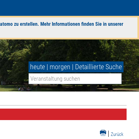
atomo zu erstellen. Mehr Informationen finden Sie in unserer
heute
|
morgen
|
Detaillierte Suche
|
Zurück