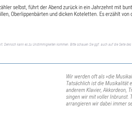
ähler selbst, führt der Abend zurück in ein Jahrzehnt mit bu
len, Oberlippenbärten und dicken Koteletten. Es erzählt von
lt. Dennoch kann es zu Unstimmigkeiten kommen. Bitte schauen Sie ggf. auch auf die Seite des 
Wir werden oft als »die Musika
Tatsächlich ist die Musikalitä
anderem Klavier, Akkordeon, 
singen wir mit voller Inbrunst
arrangieren wir dabei immer se