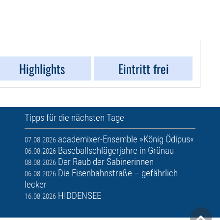
Highlights
Eintritt frei
Tipps für die nächsten Tage
academixer-Ensemble »König Ödipus«
07.08.2026
Baseballschlägerjahre in Grünau
06.08.2026
Der Raub der Sabinerinnen
08.08.2026
Die Eisenbahnstraße – gefährlich
06.08.2026
lecker
HIDDENSEE
16.08.2026