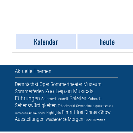
Kalender
heute
Aktuelle Themen
Demnächst
Oper
Sommertheater
Museum
Zoo Leipzig
Musicals
Sommerferien
Führungen
Galerien
Sommerkabarett
Kabarett
Sehenswürdigkeiten
Trödelmarkt
Gewandhaus
QUARTERBACK
Eintritt frei
Dinner-Show
Highlights
Immobilien ARENA
Kinder
Ausstellungen
Morgen
Wochenende
Heute
Premieren