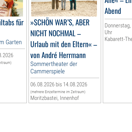
Abend
ltabs für
»SCHÖN WAR’S, ABER
Donnerstag, 
NICHT NOCHMAL –
Uhr
Kabarett-Th
im Garten
Urlaub mit den Eltern« –
von André Herrmann
8.2026
Sommertheater der
eitraum)
n
Cammerspiele
06.08.2026 bis 14.08.2026
(mehrere Einzeltermine im Zeitraum)
Moritzbastei, Innenhof