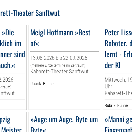
rett-Theater Sanftwut
 »Die
Meigl Hoffmann »Best
Peter Liss
klich im
of«
Roboter, 
nner sind
lernt - Er
13.08.2026 bis 22.09.2026
auch.«
der KI
(mehrere Einzeltermine im Zeitraum)
Kabarett-Theater Sanftwut
2.2026
Mittwoch, 19
Rubrik: Bühne
Uhr
eitraum)
anftwut
Kabarett-Th
Rubrik: Bühne
pzig
»Auge um Auge, Byte um
»Manni ge
 Meister
Byte«
Eingemac