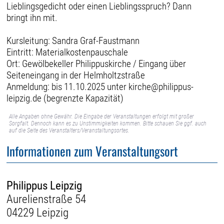
Lieblingsgedicht oder einen Lieblingsspruch? Dann
bringt ihn mit.
Kursleitung: Sandra Graf-Faustmann
Eintritt: Materialkostenpauschale
Ort: Gewölbekeller Philippuskirche / Eingang über
Seiteneingang in der Helmholtzstraße
Anmeldung: bis 11.10.2025 unter kirche@philippus-
leipzig.de (begrenzte Kapazität)
Alle Angaben ohne Gewähr. Die Eingabe der Veranstaltungen erfolgt mit großer
Sorgfalt. Dennoch kann es zu Unstimmigkeiten kommen. Bitte schauen Sie ggf. auch
auf die Seite des Veranstalters/Veranstaltungsortes.
Informationen zum Veranstaltungsort
Philippus Leipzig
Aurelienstraße 54
04229 Leipzig