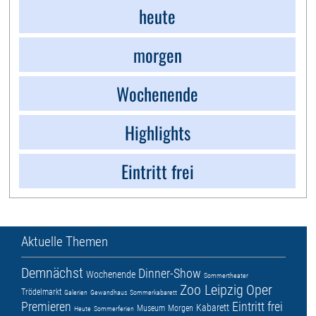
heute
morgen
Wochenende
Highlights
Eintritt frei
Aktuelle Themen
Demnächst
Dinner-Show
Wochenende
Sommertheater
Zoo Leipzig
Oper
Trödelmarkt
Galerien
Gewandhaus
Sommerkabarett
Premieren
Eintritt frei
Kabarett
Museum
Morgen
Heute
Sommerferien