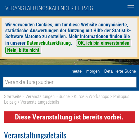
VERANSTALTUNGSKALENDER LEIPZIG
Wir verwenden Cookies, um für diese Website anonymisierte,
statistische Auswertungen der Nutzung mit Hilfe der Statistik-
Software Matomo zu erstellen. Mehr Informationen finden Sie
in unserer
Datenschutzerklärung
.
OK, ich bin einverstanden
Nein, bitte nicht
|
|
heute
morgen
Detaillierte Suche
Startseite
>
Veranstaltungen
>
Suche
>
Kurse & Workshops
>
Philippus
Leipzig
> Veranstaltungsdetails
Diese Veranstaltung ist bereits vorbei.
Veranstaltungsdetails