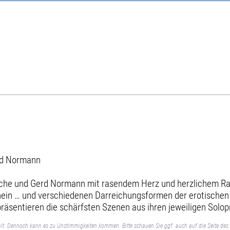
rd Normann
rche und Gerd Normann mit rasendem Herz und herzlichem Ra
nein … und verschiedenen Darreichungsformen der erotischen 
 präsentieren die schärfsten Szenen aus ihren jeweiligen Sol
lt. Dennoch kann es zu Unstimmigkeiten kommen. Bitte schauen Sie ggf. auch auf die Seite des 