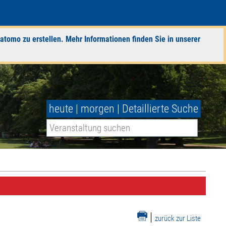
atomo zu erstellen. Mehr Informationen finden Sie in unserer
heute
|
morgen
|
Detaillierte Suche
|
zurück zur Liste