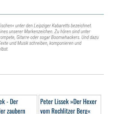
lischen« unter den Leipziger Kabaretts bezeichnet.
t eines unserer Markenzeichen. Zu hören sind unter
Trompete, Gitarre oder sogar Boomwhackers. Und dazu
. Texte und Musik schreiben, komponieren und
lbst.
ek - Der
Peter Lissek »Der Hexer
der zaubern
vom Rochlitzer Berg«