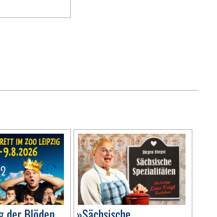
g der Blöden
»Sächsische