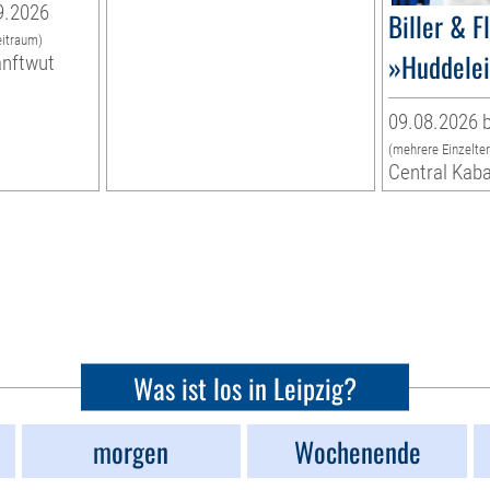
9.2026
Biller & F
eitraum)
»Huddelei
anftwut
09.08.2026 b
(mehrere Einzelte
Central Kaba
Was ist los in Leipzig?
morgen
Wochenende