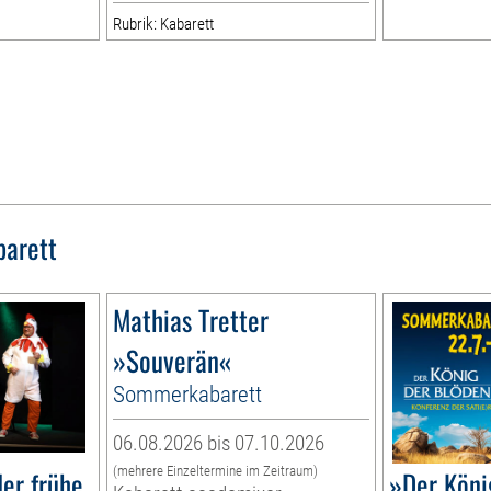
Rubrik: Kabarett
barett
Mathias Tretter
»Souverän«
Sommerkabarett
06.08.2026 bis 07.10.2026
(mehrere Einzeltermine im Zeitraum)
er frühe
»Der Köni