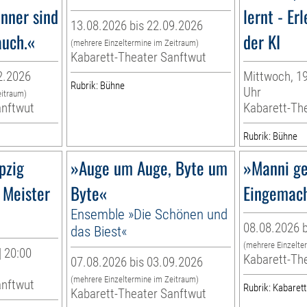
nner sind
lernt - Er
13.08.2026 bis 22.09.2026
auch.«
der KI
(mehrere Einzeltermine im Zeitraum)
Kabarett-Theater Sanftwut
2.2026
Mittwoch, 19
Rubrik: Bühne
Uhr
eitraum)
anftwut
Kabarett-Th
Rubrik: Bühne
pzig
»Auge um Auge, Byte um
»Manni ge
 Meister
Byte«
Eingemac
Ensemble »Die Schönen und
08.08.2026 b
das Biest«
(mehrere Einzelte
| 20:00
Kabarett-Th
07.08.2026 bis 03.09.2026
(mehrere Einzeltermine im Zeitraum)
anftwut
Rubrik: Kabarett
Kabarett-Theater Sanftwut