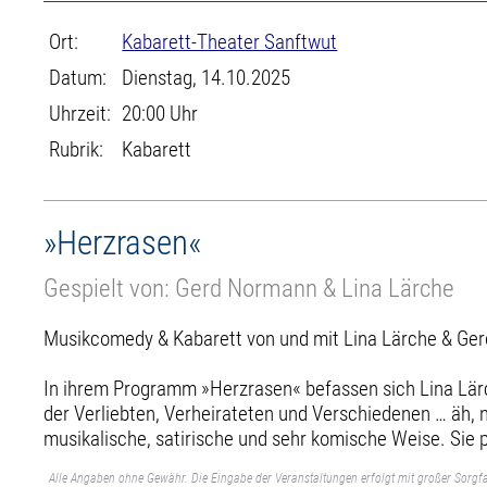
Ort:
Kabarett-Theater Sanftwut
Datum:
Dienstag, 14.10.2025
Uhrzeit:
20:00 Uhr
Rubrik:
Kabarett
»Herzrasen«
Gespielt von: Gerd Normann & Lina Lärche
Musikcomedy & Kabarett von und mit Lina Lärche & Ge
In ihrem Programm »Herzrasen« befassen sich Lina Lä
der Verliebten, Verheirateten und Verschiedenen … äh, 
musikalische, satirische und sehr komische Weise. Sie
Alle Angaben ohne Gewähr. Die Eingabe der Veranstaltungen erfolgt mit großer Sorgfa