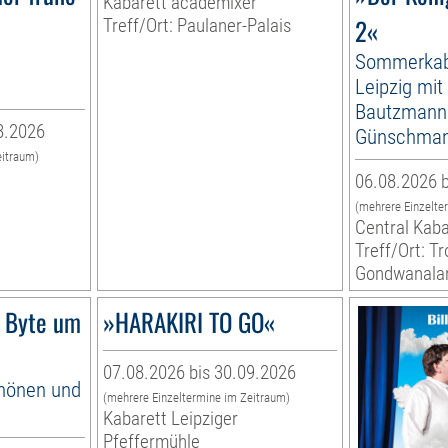
Kabarett academixer
2«
Treff/Ort: Paulaner-Palais
Sommerkab
Leipzig mit
Bautzmann
8.2026
Günschma
eitraum)
06.08.2026 b
(mehrere Einzelte
Central Kaba
Treff/Ort: T
Gondwanala
 Byte um
»HARAKIRI TO GO«
07.08.2026 bis 30.09.2026
hönen und
(mehrere Einzeltermine im Zeitraum)
Kabarett Leipziger
Pfeffermühle