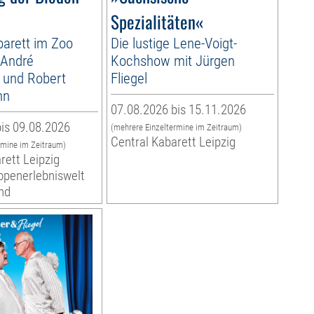
Spezialitäten«
arett im Zoo
Die lustige Lene-Voigt-
 André
Kochshow mit Jürgen
 und Robert
Fliegel
nn
07.08.2026 bis 15.11.2026
is 09.08.2026
(mehrere Einzeltermine im Zeitraum)
Central Kabarett Leipzig
rmine im Zeitraum)
rett Leipzig
ropenerlebniswelt
nd