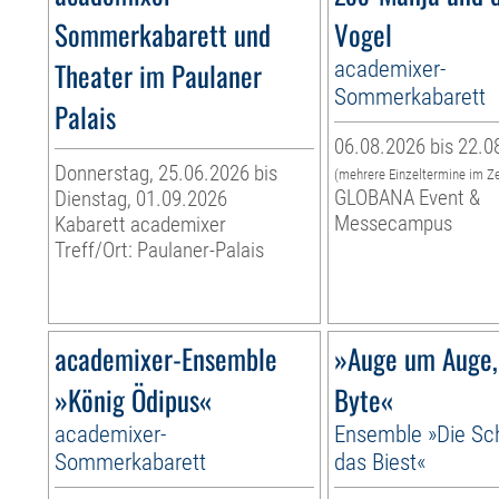
Sommerkabarett und
Vogel
Theater im Paulaner
academixer-
Sommerkabarett
Palais
06.08.2026 bis 22.0
Donnerstag, 25.06.2026 bis
(mehrere Einzeltermine im Z
GLOBANA Event &
Dienstag, 01.09.2026
Messecampus
Kabarett academixer
Treff/Ort: Paulaner-Palais
academixer-Ensemble
»Auge um Auge,
»König Ödipus«
Byte«
academixer-
Ensemble »Die Sc
Sommerkabarett
das Biest«