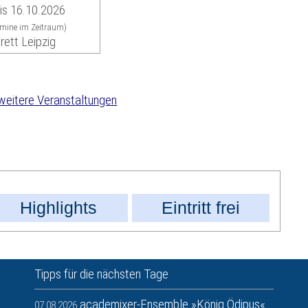
is 16.10.2026
rmine im Zeitraum)
rett Leipzig
weitere Veranstaltungen
Highlights
Eintritt frei
Tipps für die nächsten Tage
academixer-Ensemble »König Ödipus«
07.08.2026