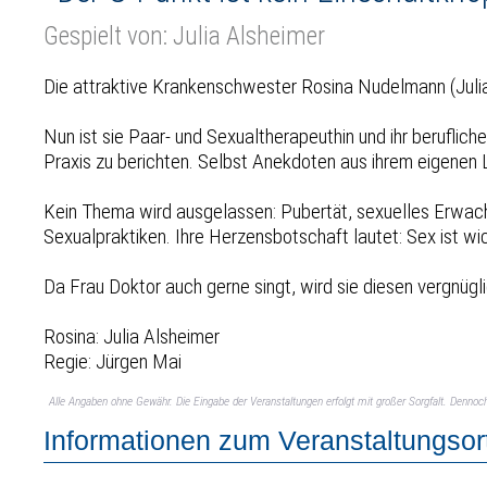
Gespielt von: Julia Alsheimer
Die attraktive Krankenschwester Rosina Nudelmann (Julia
Nun ist sie Paar- und Sexualtherapeuthin und ihr beruflich
Praxis zu berichten. Selbst Anekdoten aus ihrem eigenen 
Kein Thema wird ausgelassen: Pubertät, sexuelles Erwache
Sexualpraktiken. Ihre Herzensbotschaft lautet: Sex ist wic
Da Frau Doktor auch gerne singt, wird sie diesen vergnü
Rosina: Julia Alsheimer
Regie: Jürgen Mai
Alle Angaben ohne Gewähr. Die Eingabe der Veranstaltungen erfolgt mit großer Sorgfalt. Denno
Informationen zum Veranstaltungsor