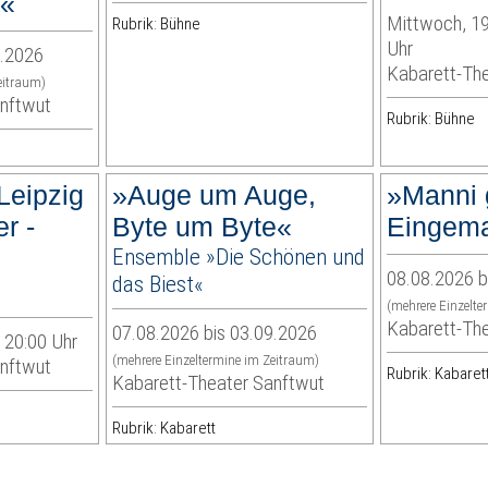
.«
Mittwoch, 19
Rubrik: Bühne
Uhr
2.2026
Kabarett-Th
eitraum)
anftwut
Rubrik: Bühne
Leipzig
»Auge um Auge,
»Manni 
r -
Byte um Byte«
Eingem
Ensemble »Die Schönen und
08.08.2026 b
das Biest«
(mehrere Einzelte
Kabarett-Th
07.08.2026 bis 03.09.2026
| 20:00 Uhr
(mehrere Einzeltermine im Zeitraum)
anftwut
Rubrik: Kabaret
Kabarett-Theater Sanftwut
Rubrik: Kabarett