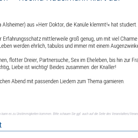
 Alsheimer) aus »Herr Doktor, die Kanüle klemmt!« hat studiert
er Erfahrungsschatz mittlerweile groß genug, um mit viel Charme u
Leben werden ehrlich, tabulos und immer mit einem Augenzwinke
n, flotter Dreier, Partnersuche, Sex im Eheleben, bis hin zur 
htig, Liebe ist wichtig! Beides zusammen: der Knaller!
glichen Abend mit passenden Liedern zum Thema garnieren.
ch kann es zu Unstimmigkeiten kommen. Bitte schauen Sie ggf. auch auf die Seite des Veranstalters/Verans
t