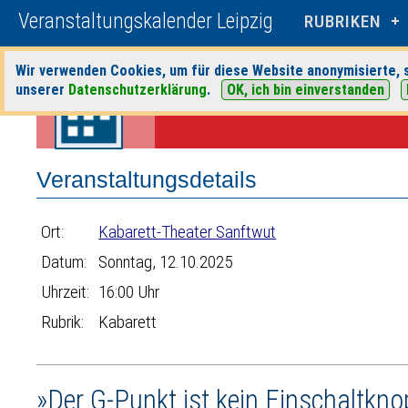
Veranstaltungskalender Leipzig
RUBRIKEN
Wir verwenden Cookies, um für diese Website anonymisierte, s
Startseite
>
Veranstaltungen
>
Suche
>
Kabarett
>
Kabarett-Theater 
unserer
Datenschutzerklärung
.
OK, ich bin einverstanden
Veranstaltungsdetails
Ort:
Kabarett-Theater Sanftwut
Datum:
Sonntag, 12.10.2025
Uhrzeit:
16:00 Uhr
Rubrik:
Kabarett
»Der G-Punkt ist kein Einschaltkno