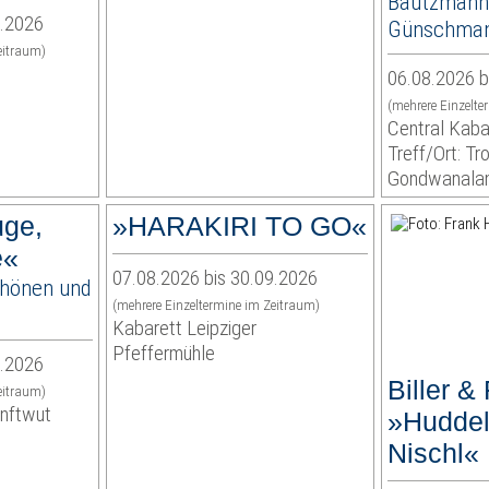
Bautzmann
8.2026
Günschma
eitraum)
06.08.2026 b
(mehrere Einzelte
Central Kaba
Treff/Ort: Tr
Gondwanala
ge,
»HARAKIRI TO GO«
e«
07.08.2026 bis 30.09.2026
chönen und
(mehrere Einzeltermine im Zeitraum)
Kabarett Leipziger
Pfeffermühle
9.2026
Biller & 
eitraum)
anftwut
»Huddel
Nischl«