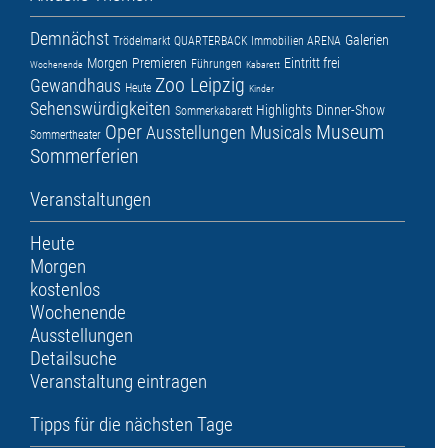
Demnächst
Galerien
Trödelmarkt
QUARTERBACK Immobilien ARENA
Morgen
Premieren
Eintritt frei
Führungen
Wochenende
Kabarett
Zoo Leipzig
Gewandhaus
Heute
Kinder
Sehenswürdigkeiten
Highlights
Dinner-Show
Sommerkabarett
Oper
Museum
Ausstellungen
Musicals
Sommertheater
Sommerferien
Veranstaltungen
Heute
Morgen
kostenlos
Wochenende
Ausstellungen
Detailsuche
Veranstaltung eintragen
Tipps für die nächsten Tage