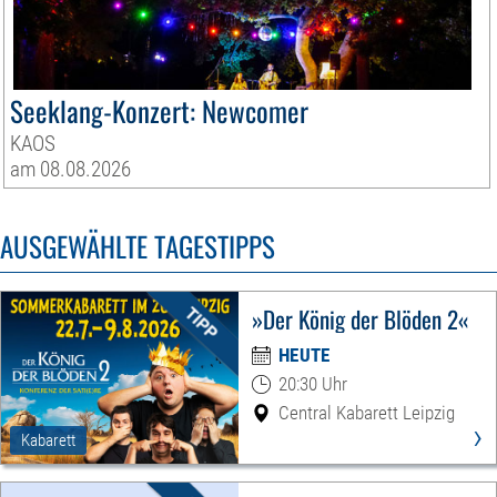
Seeklang-Konzert: Newcomer
KAOS
am 08.08.2026
AUSGEWÄHLTE TAGESTIPPS
»Der König der Blöden 2«
HEUTE
20:30 Uhr
Central Kabarett Leipzig
›
Kabarett