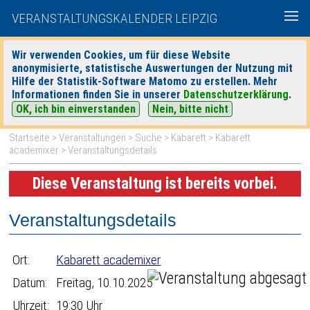
VERANSTALTUNGSKALENDER LEIPZIG
Wir verwenden Cookies, um für diese Website
anonymisierte, statistische Auswertungen der Nutzung mit
|
|
Hilfe der Statistik-Software Matomo zu erstellen. Mehr
heute
morgen
Detaillierte Suche
Informationen finden Sie in unserer
Datenschutzerklärung
.
OK, ich bin einverstanden
Nein, bitte nicht
Startseite
>
Veranstaltungen
>
Suche
>
Kabarett
>
Kabarett
academixer
> Veranstaltungsdetails
Diese Veranstaltung ist bereits vorbei.
Veranstaltungsdetails
Ort:
Kabarett academixer
Datum:
Freitag, 10.10.2025
Uhrzeit:
19:30 Uhr