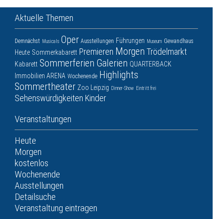
Aktuelle Themen
Oper
Führungen
Demnächst
Ausstellungen
Gewandhaus
Musicals
Museum
Morgen
Premieren
Trödelmarkt
Heute
Sommerkabarett
Sommerferien
Galerien
Kabarett
QUARTERBACK
Highlights
Immobilien ARENA
Wochenende
Sommertheater
Zoo Leipzig
Dinner-Show
Eintritt frei
Sehenswürdigkeiten
Kinder
Veranstaltungen
Heute
Morgen
kostenlos
Wochenende
Ausstellungen
Detailsuche
Veranstaltung eintragen