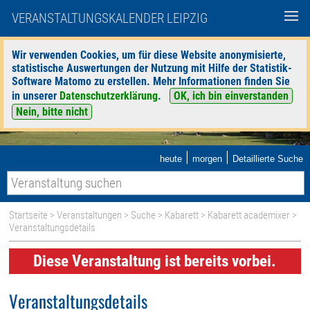
VERANSTALTUNGSKALENDER LEIPZIG
Wir verwenden Cookies, um für diese Website anonymisierte,
statistische Auswertungen der Nutzung mit Hilfe der Statistik-
Software Matomo zu erstellen. Mehr Informationen finden Sie
in unserer
Datenschutzerklärung
.
OK, ich bin einverstanden
Nein, bitte nicht
|
|
heute
morgen
Detaillierte Suche
Startseite
>
Veranstaltungen
>
Suche
>
Kabarett
>
Kabarett academixer
>
Veranstaltungsdetails
Diese Veranstaltung ist bereits vorbei.
Veranstaltungsdetails