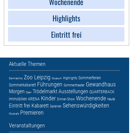
Wochenende
Highlights
Eintritt frei
Aktuelle Themen
Zoo Leipzig
Sommerferien
Highlights
Demnächst
Museum
Führungen
Gewandhaus
Sommerkabarett
Sommertheater
Morgen
Trödelmarkt
Ausstellungen
QUARTERBACK
Oper
Kinder
Wochenende
Immobilien ARENA
Dinner-Show
Heute
Sehenswürdigkeiten
Eintritt frei
Kabarett
Galerien
Premieren
Musicals
Veranstaltungen