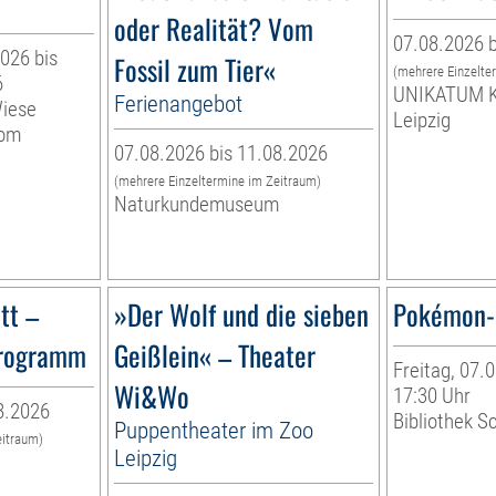
oder Realität? Vom
07.08.2026 b
026 bis
Fossil zum Tier«
(mehrere Einzelte
6
UNIKATUM K
Ferienangebot
Wiese
Leipzig
vom
07.08.2026 bis 11.08.2026
(mehrere Einzeltermine im Zeitraum)
Naturkundemuseum
tt –
»Der Wolf und die sieben
Pokémon-
programm
Geißlein« – Theater
Freitag, 07.0
Wi&Wo
17:30 Uhr
8.2026
Bibliothek S
Puppentheater im Zoo
eitraum)
Leipzig