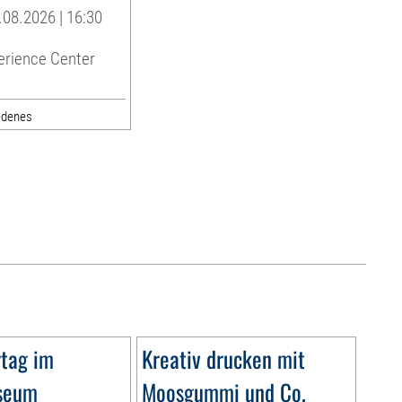
08.2026 | 16:30
erience Center
edenes
tag im
Kreativ drucken mit
seum
Moosgummi und Co.