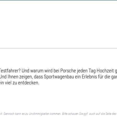
Testfahrer? Und warum wird bei Porsche jeden Tag Hochzeit ge
Und Ihnen zeigen, dass Sportwagenbau ein Erlebnis für die ga
ein viel zu entdecken.
lt. Dennoch kann es zu Unstimmigkeiten kommen. Bitte schauen Sie ggf. auch auf die Seite des 