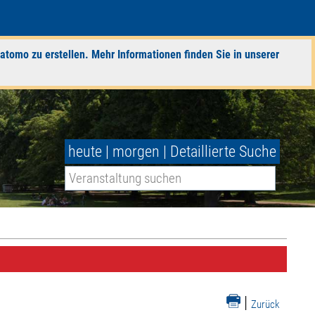
atomo zu erstellen. Mehr Informationen finden Sie in unserer
heute
|
morgen
|
Detaillierte Suche
|
Zurück