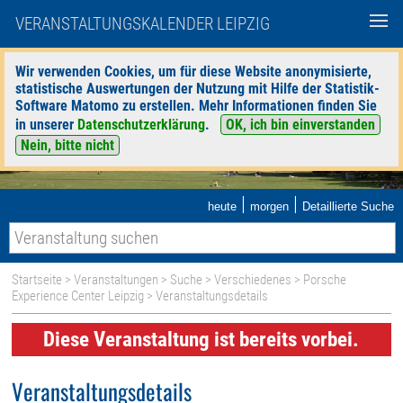
VERANSTALTUNGSKALENDER LEIPZIG
Wir verwenden Cookies, um für diese Website anonymisierte,
statistische Auswertungen der Nutzung mit Hilfe der Statistik-
Software Matomo zu erstellen. Mehr Informationen finden Sie
in unserer
Datenschutzerklärung
.
OK, ich bin einverstanden
Nein, bitte nicht
|
|
heute
morgen
Detaillierte Suche
Startseite
>
Veranstaltungen
>
Suche
>
Verschiedenes
>
Porsche
Experience Center Leipzig
> Veranstaltungsdetails
Diese Veranstaltung ist bereits vorbei.
Veranstaltungsdetails