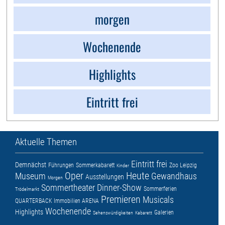
morgen
Wochenende
Highlights
Eintritt frei
Aktuelle Themen
Eintritt frei
Demnächst
Führungen
Sommerkabarett
Zoo Leipzig
Kinder
Oper
Heute
Museum
Gewandhaus
Ausstellungen
Morgen
Sommertheater
Dinner-Show
Sommerferien
Trödelmarkt
Premieren
Musicals
QUARTERBACK Immobilien ARENA
Wochenende
Highlights
Galerien
Sehenswürdigkeiten
Kabarett