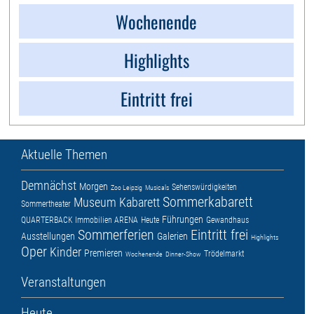
Wochenende
Highlights
Eintritt frei
Aktuelle Themen
Demnächst
Morgen
Sehenswürdigkeiten
Zoo Leipzig
Musicals
Sommerkabarett
Museum
Kabarett
Sommertheater
Führungen
QUARTERBACK Immobilien ARENA
Heute
Gewandhaus
Sommerferien
Eintritt frei
Ausstellungen
Galerien
Highlights
Oper
Kinder
Premieren
Trödelmarkt
Wochenende
Dinner-Show
Veranstaltungen
Heute