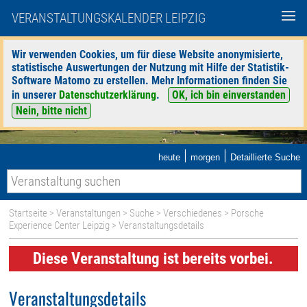
VERANSTALTUNGSKALENDER LEIPZIG
Wir verwenden Cookies, um für diese Website anonymisierte,
statistische Auswertungen der Nutzung mit Hilfe der Statistik-
Software Matomo zu erstellen. Mehr Informationen finden Sie
in unserer
Datenschutzerklärung
.
OK, ich bin einverstanden
Nein, bitte nicht
|
|
heute
morgen
Detaillierte Suche
Startseite
>
Veranstaltungen
>
Suche
>
Verschiedenes
>
Porsche
Experience Center Leipzig
> Veranstaltungsdetails
Diese Veranstaltung ist bereits vorbei.
Veranstaltungsdetails