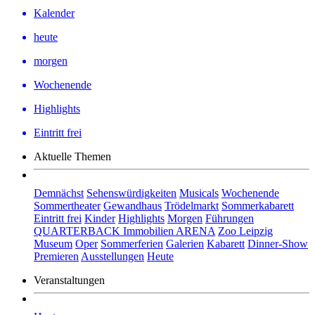
Kalender
heute
morgen
Wochenende
Highlights
Eintritt frei
Aktuelle Themen
Demnächst
Sehenswürdigkeiten
Musicals
Wochenende
Sommertheater
Gewandhaus
Trödelmarkt
Sommerkabarett
Eintritt frei
Kinder
Highlights
Morgen
Führungen
QUARTERBACK Immobilien ARENA
Zoo Leipzig
Museum
Oper
Sommerferien
Galerien
Kabarett
Dinner-Show
Premieren
Ausstellungen
Heute
Veranstaltungen