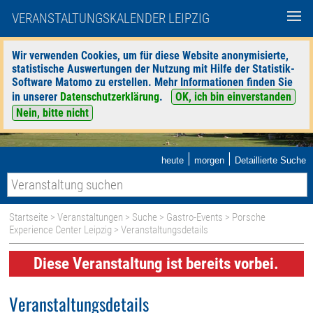
VERANSTALTUNGSKALENDER LEIPZIG
Wir verwenden Cookies, um für diese Website anonymisierte,
statistische Auswertungen der Nutzung mit Hilfe der Statistik-
Software Matomo zu erstellen. Mehr Informationen finden Sie
in unserer
Datenschutzerklärung
.
OK, ich bin einverstanden
Nein, bitte nicht
|
|
heute
morgen
Detaillierte Suche
Startseite
>
Veranstaltungen
>
Suche
>
Gastro-Events
>
Porsche
Experience Center Leipzig
> Veranstaltungsdetails
Diese Veranstaltung ist bereits vorbei.
Veranstaltungsdetails