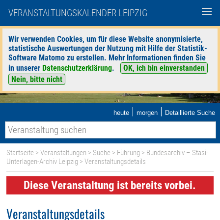
VERANSTALTUNGSKALENDER LEIPZIG
Wir verwenden Cookies, um für diese Website anonymisierte,
statistische Auswertungen der Nutzung mit Hilfe der Statistik-
Software Matomo zu erstellen. Mehr Informationen finden Sie
in unserer
Datenschutzerklärung
.
OK, ich bin einverstanden
Nein, bitte nicht
|
|
heute
morgen
Detaillierte Suche
Startseite
>
Veranstaltungen
>
Suche
>
Führung
>
Bundesarchiv – Stasi-
Unterlagen-Archiv Leipzig
> Veranstaltungsdetails
Diese Veranstaltung ist bereits vorbei.
Veranstaltungsdetails