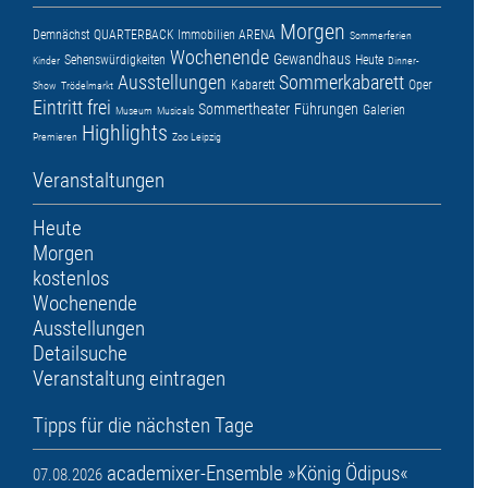
Morgen
Demnächst
QUARTERBACK Immobilien ARENA
Sommerferien
Wochenende
Gewandhaus
Sehenswürdigkeiten
Heute
Kinder
Dinner-
Ausstellungen
Sommerkabarett
Kabarett
Oper
Show
Trödelmarkt
Eintritt frei
Sommertheater
Führungen
Galerien
Museum
Musicals
Highlights
Premieren
Zoo Leipzig
Veranstaltungen
Heute
Morgen
kostenlos
Wochenende
Ausstellungen
Detailsuche
Veranstaltung eintragen
Tipps für die nächsten Tage
academixer-Ensemble »König Ödipus«
07.08.2026