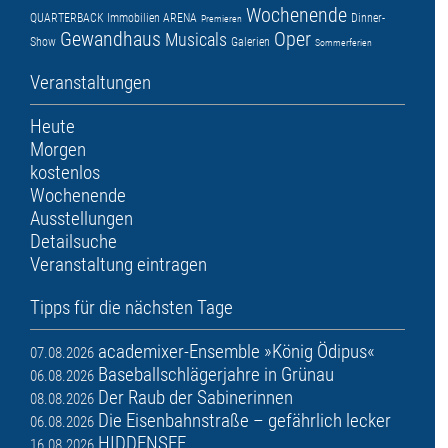
Wochenende
QUARTERBACK Immobilien ARENA
Dinner-
Premieren
Gewandhaus
Oper
Musicals
Show
Galerien
Sommerferien
Veranstaltungen
Heute
Morgen
kostenlos
Wochenende
Ausstellungen
Detailsuche
Veranstaltung eintragen
Tipps für die nächsten Tage
academixer-Ensemble »König Ödipus«
07.08.2026
Baseballschlägerjahre in Grünau
06.08.2026
Der Raub der Sabinerinnen
08.08.2026
Die Eisenbahnstraße – gefährlich lecker
06.08.2026
HIDDENSEE
16.08.2026