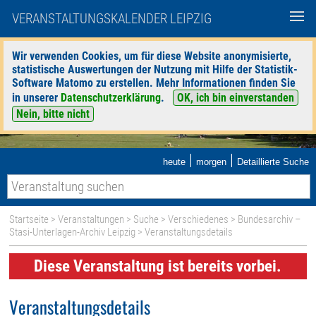
VERANSTALTUNGSKALENDER LEIPZIG
Wir verwenden Cookies, um für diese Website anonymisierte,
statistische Auswertungen der Nutzung mit Hilfe der Statistik-
Software Matomo zu erstellen. Mehr Informationen finden Sie
in unserer
Datenschutzerklärung
.
OK, ich bin einverstanden
Nein, bitte nicht
|
|
heute
morgen
Detaillierte Suche
Startseite
>
Veranstaltungen
>
Suche
>
Verschiedenes
>
Bundesarchiv –
Stasi-Unterlagen-Archiv Leipzig
> Veranstaltungsdetails
Diese Veranstaltung ist bereits vorbei.
Veranstaltungsdetails