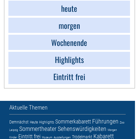
heute
morgen
Wochenende
Highlights
Eintritt frei
Aktuelle Themen
Führungen
Sommerkabarett
Demnächst
Heute
Highlights
Zoo
Sommertheater
Sehenswürdigkeiten
Leipzig
Morgen
Kabarett
Eintritt frei
Trödelmarkt
Kinder
Museum
Ausstellungen