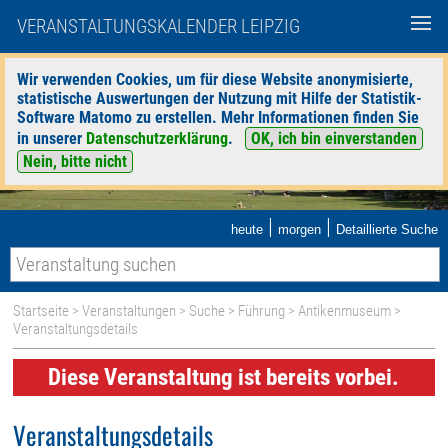
VERANSTALTUNGSKALENDER LEIPZIG
Wir verwenden Cookies, um für diese Website anonymisierte,
statistische Auswertungen der Nutzung mit Hilfe der Statistik-
Software Matomo zu erstellen. Mehr Informationen finden Sie
in unserer
Datenschutzerklärung
.
OK, ich bin einverstanden
Nein, bitte nicht
|
|
heute
morgen
Detaillierte Suche
Startseite
>
Veranstaltungen
>
Suche
>
Führung
>
Antikenmuseum
>
Veranstaltungsdetails
Diese Veranstaltung ist bereits vorbei.
Veranstaltungsdetails