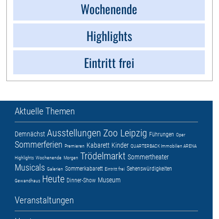
Wochenende
Highlights
Eintritt frei
Aktuelle Themen
Ausstellungen
Zoo Leipzig
Demnächst
Führungen
Oper
Sommerferien
Kabarett
Kinder
Premieren
QUARTERBACK Immobilien ARENA
Trödelmarkt
Sommertheater
Highlights
Wochenende
Morgen
Musicals
Sommerkabarett
Sehenswürdigkeiten
Galerien
Eintritt frei
Heute
Museum
Dinner-Show
Gewandhaus
Veranstaltungen