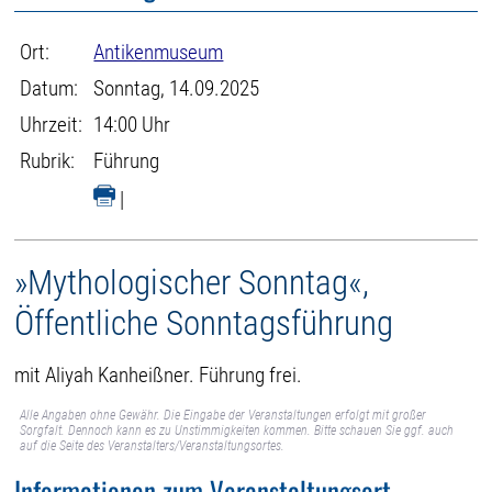
Ort:
Antikenmuseum
Datum:
Sonntag, 14.09.2025
Uhrzeit:
14:00 Uhr
Rubrik:
Führung
|
»Mythologischer Sonntag«,
Öffentliche Sonntagsführung
mit Aliyah Kanheißner. Führung frei.
Alle Angaben ohne Gewähr. Die Eingabe der Veranstaltungen erfolgt mit großer
Sorgfalt. Dennoch kann es zu Unstimmigkeiten kommen. Bitte schauen Sie ggf. auch
auf die Seite des Veranstalters/Veranstaltungsortes.
Informationen zum Veranstaltungsort