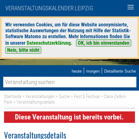
VERANSTALTUNGSKALENDER LEIPZIG
Wir verwenden Cookies, um für diese Website anonymisierte,
statistische Auswertungen der Nutzung mit Hilfe der Statistik-
Software Matomo zu erstellen. Mehr Informationen finden Sie
in unserer
Datenschutzerklärung
.
OK, ich bin einverstanden
Nein, bitte nicht
|
|
heute
morgen
Detaillierte Suche
Startseite
>
Veranstaltungen
>
Suche
>
Fest & Festival
>
Clara-Zetkin-
Park
> Veranstaltungsdetails
Diese Veranstaltung ist bereits vorbei.
Veranstaltungsdetails