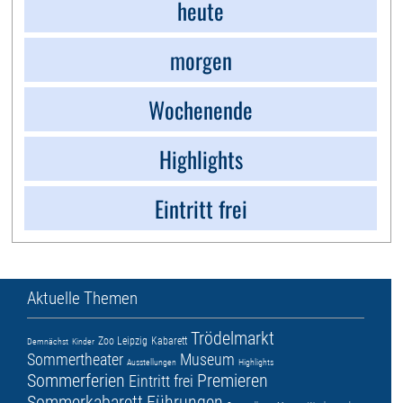
heute
morgen
Wochenende
Highlights
Eintritt frei
Aktuelle Themen
Trödelmarkt
Zoo Leipzig
Kabarett
Demnächst
Kinder
Sommertheater
Museum
Ausstellungen
Highlights
Sommerferien
Premieren
Eintritt frei
Sommerkabarett
Führungen