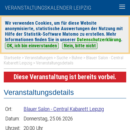
VERANSTALTUNGSKALENDER LEIPZIG
Wir verwenden Cookies, um für diese Website
anonymisierte, statistische Auswertungen der Nutzung mit
|
|
Hilfe der Statistik-Software Matomo zu erstellen. Mehr
heute
morgen
Detaillierte Suche
Informationen finden Sie in unserer
Datenschutzerklärung
.
OK, ich bin einverstanden
Nein, bitte nicht
Startseite
>
Veranstaltungen
>
Suche
>
Bühne
>
Blauer Salon - Central
Kabarett Leipzig
> Veranstaltungsdetails
Diese Veranstaltung ist bereits vorbei.
Veranstaltungsdetails
Ort:
Blauer Salon - Central Kabarett Leipzig
Datum:
Donnerstag, 25.06.2026
Uhrzeit:
20:00 Uhr