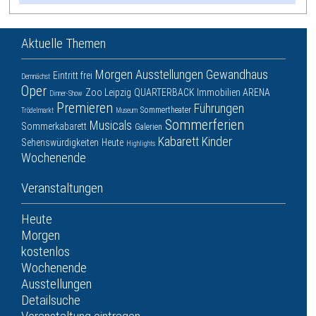
Aktuelle Themen
Morgen
Ausstellungen
Gewandhaus
Eintritt frei
Demnächst
Oper
Zoo Leipzig
QUARTERBACK Immobilien ARENA
Dinner-Show
Premieren
Führungen
Sommertheater
Trödelmarkt
Museum
Sommerferien
Musicals
Sommerkabarett
Galerien
Kabarett
Kinder
Sehenswürdigkeiten
Heute
Highlights
Wochenende
Veranstaltungen
Heute
Morgen
kostenlos
Wochenende
Ausstellungen
Detailsuche