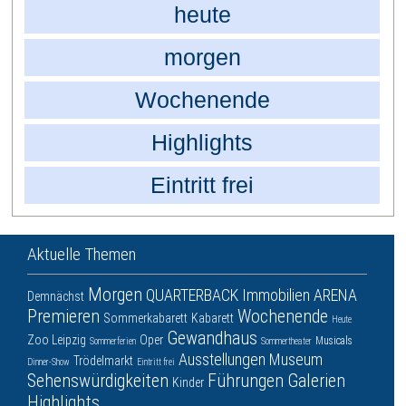
heute
morgen
Wochenende
Highlights
Eintritt frei
Aktuelle Themen
Morgen
QUARTERBACK Immobilien ARENA
Demnächst
Premieren
Wochenende
Sommerkabarett
Kabarett
Heute
Gewandhaus
Zoo Leipzig
Oper
Musicals
Sommerferien
Sommertheater
Ausstellungen
Museum
Trödelmarkt
Dinner-Show
Eintritt frei
Sehenswürdigkeiten
Führungen
Galerien
Kinder
Highlights