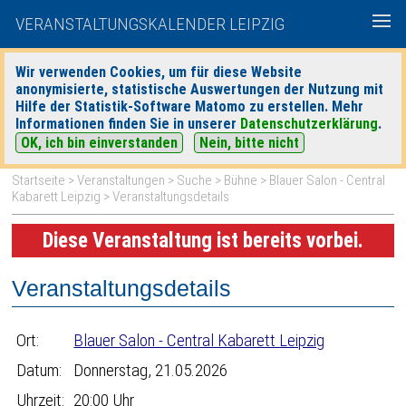
VERANSTALTUNGSKALENDER LEIPZIG
Wir verwenden Cookies, um für diese Website
anonymisierte, statistische Auswertungen der Nutzung mit
|
|
Hilfe der Statistik-Software Matomo zu erstellen. Mehr
heute
morgen
Detaillierte Suche
Informationen finden Sie in unserer
Datenschutzerklärung
.
OK, ich bin einverstanden
Nein, bitte nicht
Startseite
>
Veranstaltungen
>
Suche
>
Bühne
>
Blauer Salon - Central
Kabarett Leipzig
> Veranstaltungsdetails
Diese Veranstaltung ist bereits vorbei.
Veranstaltungsdetails
Ort:
Blauer Salon - Central Kabarett Leipzig
Datum:
Donnerstag, 21.05.2026
Uhrzeit:
20:00 Uhr