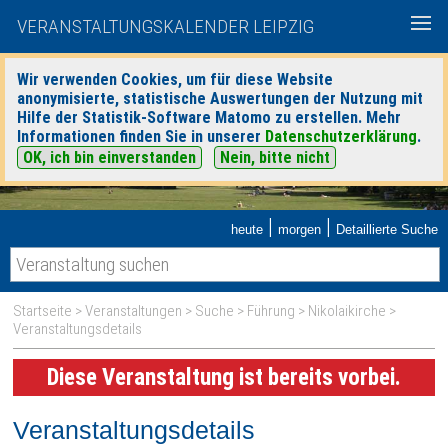
VERANSTALTUNGSKALENDER LEIPZIG
Wir verwenden Cookies, um für diese Website
anonymisierte, statistische Auswertungen der Nutzung mit
Hilfe der Statistik-Software Matomo zu erstellen. Mehr
Informationen finden Sie in unserer
Datenschutzerklärung
.
OK, ich bin einverstanden
Nein, bitte nicht
|
|
heute
morgen
Detaillierte Suche
Startseite
>
Veranstaltungen
>
Suche
>
Führung
>
Nikolaikirche
>
Veranstaltungsdetails
Diese Veranstaltung ist bereits vorbei.
Veranstaltungsdetails