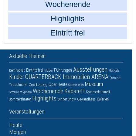
Wochenende
Highlights
Eintritt frei
Aktuelle Themen
Ausstellungen
Eintritt frei
Führungen
Demnächst
Morgen
Musicals
Kinder
QUARTERBACK Immobilien ARENA
Premieren
Museum
Oper
Heute
Trödelmarkt
Zoo Leipzig
Sommerferien
Wochenende
Kabarett
Sommerkabarett
Sehenswürdigkeiten
Highlights
Sommertheater
Dinner-Show
Gewandhaus
Galerien
Veranstaltungen
Heute
Morgen