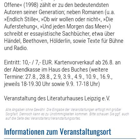
Offene« (1998) zählt er zu den bedeutendsten
Autoren seiner Generation; neben Romanen (u.a.
»Endlich Stille«, »Ob wir wollen oder nicht«, »Die
Auferstehung«, »Und jeden Morgen das Meer«)
schreibt er essayistische Sachbücher, etwa über
Händel, Beethoven, Hölderlin, sowie Texte für Bühne
und Radio.
Eintritt: 10,- / 7,- EUR. Kartenvorverkauf ab 26.8. an
der Abendkasse im Haus des Buches (weitere
Termine: 27.8., 28.8., 2.9, 3.9., 4.9., 10.9., 16.9.,
jeweils 18-19.30 Uhr sowie 9.9. 17-18 Uhr)
Veranstaltung des Literaturhauses Leipzig e.V.
Alle Angaben ohne Gewähr. Die Eingabe der Veranstaltungen erfolgt mit großer
Sorgfalt. Dennoch kann es zu Unstimmigkeiten kommen. Bitte schauen Sie ggf. auch
auf die Seite des Veranstalters/Veranstaltungsortes.
Informationen zum Veranstaltungsort