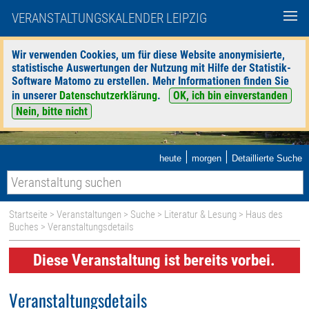
VERANSTALTUNGSKALENDER LEIPZIG
Wir verwenden Cookies, um für diese Website anonymisierte,
statistische Auswertungen der Nutzung mit Hilfe der Statistik-
Software Matomo zu erstellen. Mehr Informationen finden Sie
in unserer
Datenschutzerklärung
.
OK, ich bin einverstanden
Nein, bitte nicht
|
|
heute
morgen
Detaillierte Suche
Startseite
>
Veranstaltungen
>
Suche
>
Literatur & Lesung
>
Haus des
Buches
> Veranstaltungsdetails
Diese Veranstaltung ist bereits vorbei.
Veranstaltungsdetails