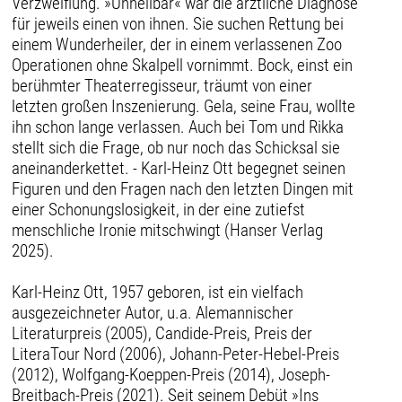
Verzweiflung. »Unheilbar« war die ärztliche Diagnose
für jeweils einen von ihnen. Sie suchen Rettung bei
einem Wunderheiler, der in einem verlassenen Zoo
Operationen ohne Skalpell vornimmt. Bock, einst ein
berühmter Theaterregisseur, träumt von einer
letzten großen Inszenierung. Gela, seine Frau, wollte
ihn schon lange verlassen. Auch bei Tom und Rikka
stellt sich die Frage, ob nur noch das Schicksal sie
aneinanderkettet. - Karl-Heinz Ott begegnet seinen
Figuren und den Fragen nach den letzten Dingen mit
einer Schonungslosigkeit, in der eine zutiefst
menschliche Ironie mitschwingt (Hanser Verlag
2025).
Karl-Heinz Ott, 1957 geboren, ist ein vielfach
ausgezeichneter Autor, u.a. Alemannischer
Literaturpreis (2005), Candide-Preis, Preis der
LiteraTour Nord (2006), Johann-Peter-Hebel-Preis
(2012), Wolfgang-Koeppen-Preis (2014), Joseph-
Breitbach-Preis (2021). Seit seinem Debüt »Ins