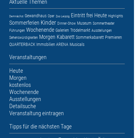
Aktuelle Themen
Eintritt frei
Heute
Gewandhaus
Oper
Highlights
Demnächst
Zoo Leipzig
Kinder
Sommerferien
Museum
Dinner-Show
Sommertheater
Wochenende
Galerien
Trödelmarkt
Führungen
Ausstellungen
Morgen
Kabarett
Sommerkabarett
Premieren
Sehenswürdigkeiten
QUARTERBACK Immobilien ARENA
Musicals
Veranstaltungen
Heute
Morgen
kostenlos
Wochenende
Ausstellungen
Detailsuche
Veranstaltung eintragen
Tipps für die nächsten Tage