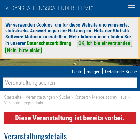
VERANSTALTUNGSKALENDER LEIPZIG
Wir verwenden Cookies, um für diese Website anonymisierte,
statistische Auswertungen der Nutzung mit Hilfe der Statistik-
Software Matomo zu erstellen. Mehr Informationen finden Sie
in unserer
Datenschutzerklärung
.
OK, ich bin einverstanden
Nein, bitte nicht
|
|
heute
morgen
Detaillierte Suche
Startseite
>
Veranstaltungen
>
Suche
>
Konzert
>
Mendelssohn-Haus
>
Veranstaltungsdetails
Diese Veranstaltung ist bereits vorbei.
Veranstaltungsdetails