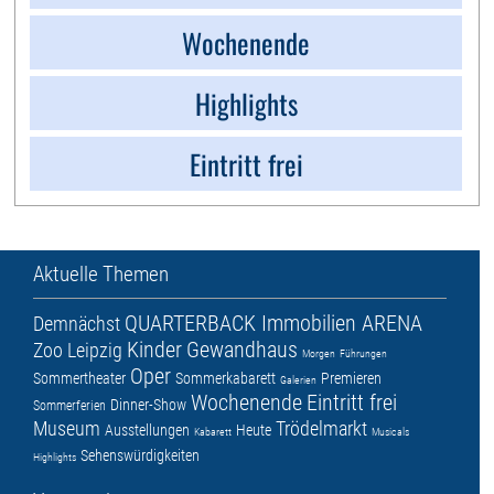
Wochenende
Highlights
Eintritt frei
Aktuelle Themen
QUARTERBACK Immobilien ARENA
Demnächst
Kinder
Gewandhaus
Zoo Leipzig
Morgen
Führungen
Oper
Sommertheater
Sommerkabarett
Premieren
Galerien
Wochenende
Eintritt frei
Dinner-Show
Sommerferien
Museum
Trödelmarkt
Ausstellungen
Heute
Kabarett
Musicals
Sehenswürdigkeiten
Highlights