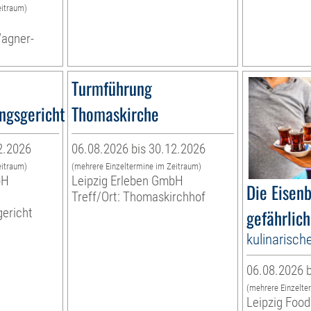
eitraum)
Wagner-
Turmführung
ngsgericht
Thomaskirche
2.2026
06.08.2026 bis 30.12.2026
eitraum)
(mehrere Einzeltermine im Zeitraum)
bH
Leipzig Erleben GmbH
Die Eisen
Treff/Ort: Thomaskirchhof
ericht
gefährlich
kulinarisch
06.08.2026 b
(mehrere Einzelte
Leipzig Food