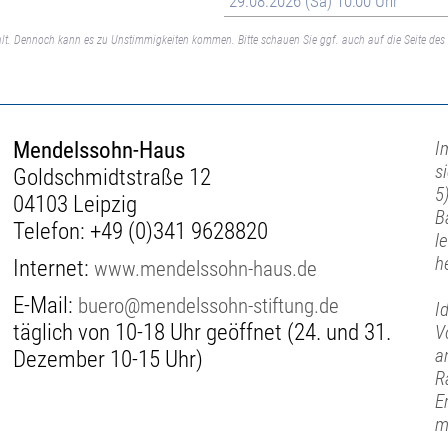
29.08.2026 (Sa) 10:00 Uhr
lt. Dennoch kann es zu Unstimmigkeiten kommen. Bitte schauen Sie ggf. auch auf die Seite des 
Mendelssohn-Haus
I
s
Goldschmidtstraße 12
5
04103 Leipzig
B
Telefon:
+49 (0)341 9628820
l
h
Internet:
www.mendelssohn-haus.de
E-Mail:
buero@mendelssohn-stiftung.de
I
täglich von 10-18 Uhr geöffnet (24. und 31.
V
a
Dezember 10-15 Uhr)
R
E
m