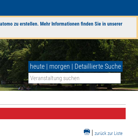
atomo zu erstellen. Mehr Informationen finden Sie in unserer
heute
|
morgen
|
Detaillierte Suche
|
zurück zur Liste