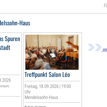
F
elssohn-Haus
ns Spuren
stadt
we
Treffpunkt Salon Léo
8.2026
Freitag, 18.09.2026 | 19:00
eitraum)
Uhr
Mendelssohn-Haus