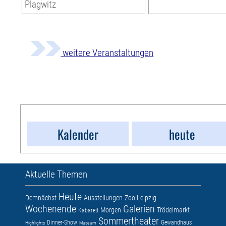
Plagwitz
weitere Veranstaltungen
Kalender
heute
Aktuelle Themen
Heute
Demnächst
Ausstellungen
Zoo Leipzig
Wochenende
Galerien
Morgen
Trödelmarkt
Kabarett
Sommertheater
Dinner-Show
Gewandhaus
Highlights
Museum