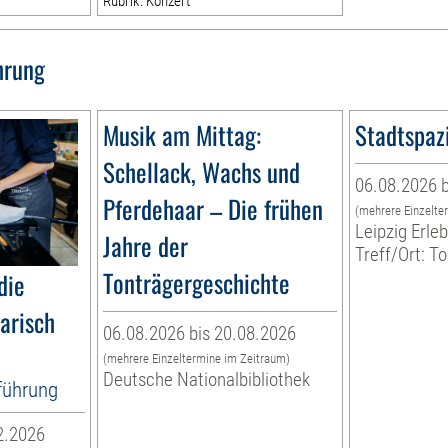
Rubrik: Konzert
hrung
Musik am Mittag:
Stadtspaz
Schellack, Wachs und
06.08.2026 b
Pferdehaar – Die frühen
(mehrere Einzelte
Leipzig Erl
Jahre der
Treff/Ort: T
Tonträgergeschichte
die
narisch
06.08.2026 bis 20.08.2026
(mehrere Einzeltermine im Zeitraum)
Deutsche Nationalbibliothek
tführung
2.2026