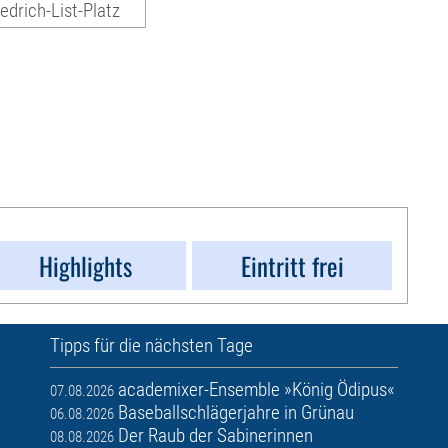
iedrich-List-Platz
Highlights
Eintritt frei
Tipps für die nächsten Tage
academixer-Ensemble »König Ödipus«
07.08.2026
Baseballschlägerjahre in Grünau
06.08.2026
Der Raub der Sabinerinnen
08.08.2026