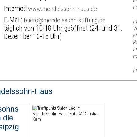
l
h
Internet:
www.mendelssohn-haus.de
E-Mail:
buero@mendelssohn-stiftung.de
I
täglich von 10-18 Uhr geöffnet (24. und 31.
V
a
Dezember 10-15 Uhr)
R
E
m
F
delssohn-Haus
sohns
 die
eipzig