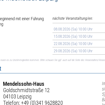
eginnend mit einer Führung
nächste Veranstaltung/en:
ng
08.08.2026 (Sa) 10:00 Uhr
15.08.2026 (Sa) 10:00 Uhr
22.08.2026 (Sa) 10:00 Uhr
29.08.2026 (Sa) 10:00 Uhr
ch kann es zu Unstimmigkeiten kommen. Bitte schauen Sie ggf. auch auf die Seite des Veranstalters/Verans
t
Mendelssohn-Haus
I
s
Goldschmidtstraße 12
5
04103 Leipzig
B
Telefon:
+49 (0)341 9628820