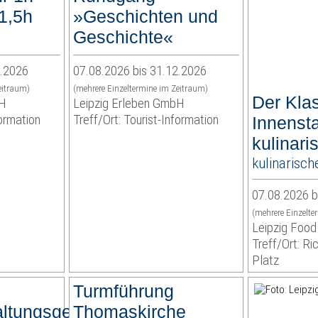
1,5h
»Geschichten und
Geschichte«
2.2026
07.08.2026 bis 31.12.2026
eitraum)
(mehrere Einzeltermine im Zeitraum)
Der Klas
bH
Leipzig Erleben GmbH
formation
Treff/Ort: Tourist-Information
Innenst
kulinari
kulinarisch
07.08.2026 b
(mehrere Einzelte
Leipzig Food
Treff/Ort: R
Platz
Turmführung
ltungsgericht
Thomaskirche