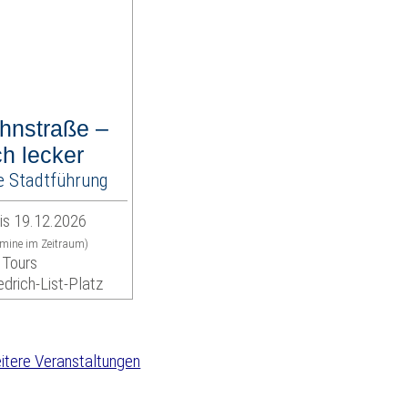
hnstraße –
ch lecker
e Stadtführung
is 19.12.2026
rmine im Zeitraum)
 Tours
edrich-List-Platz
tere Veranstaltungen