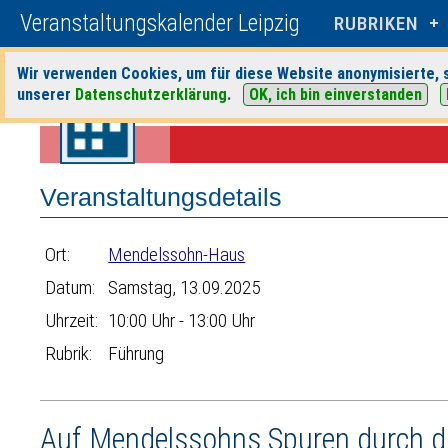
Veranstaltungskalender Leipzig
RUBRIKEN
Wir verwenden Cookies, um für diese Website anonymisierte, s
unserer
Datenschutzerklärung
.
OK, ich bin einverstanden
Startseite
>
Veranstaltungen
>
Suche
>
Führung
>
Mendelssohn-Hau
Veranstaltungsdetails
Ort:
Mendelssohn-Haus
Datum:
Samstag, 13.09.2025
Uhrzeit:
10:00 Uhr - 13:00 Uhr
Rubrik:
Führung
Auf Mendelssohns Spuren durch di