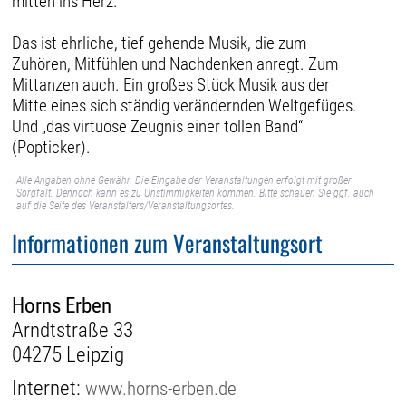
mitten ins Herz.
Das ist ehrliche, tief gehende Musik, die zum
Zuhören, Mitfühlen und Nachdenken anregt. Zum
Mittanzen auch. Ein großes Stück Musik aus der
Mitte eines sich ständig verändernden Weltgefüges.
Und „das virtuose Zeugnis einer tollen Band“
(Popticker).
Alle Angaben ohne Gewähr. Die Eingabe der Veranstaltungen erfolgt mit großer
Sorgfalt. Dennoch kann es zu Unstimmigkeiten kommen. Bitte schauen Sie ggf. auch
auf die Seite des Veranstalters/Veranstaltungsortes.
Informationen zum Veranstaltungsort
Horns Erben
Arndtstraße 33
04275 Leipzig
Internet:
www.horns-erben.de