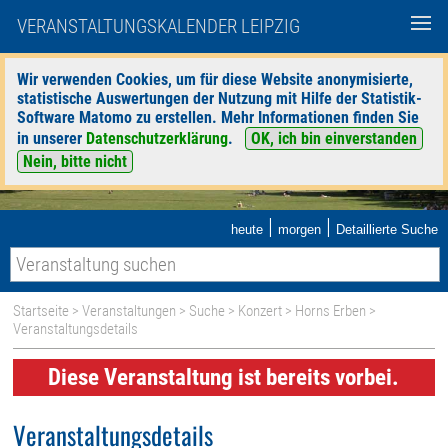
VERANSTALTUNGSKALENDER LEIPZIG
Wir verwenden Cookies, um für diese Website anonymisierte,
statistische Auswertungen der Nutzung mit Hilfe der Statistik-
Software Matomo zu erstellen. Mehr Informationen finden Sie
in unserer
Datenschutzerklärung
.
OK, ich bin einverstanden
Nein, bitte nicht
|
|
heute
morgen
Detaillierte Suche
Startseite
>
Veranstaltungen
>
Suche
>
Konzert
>
Horns Erben
>
Veranstaltungsdetails
Diese Veranstaltung ist bereits vorbei.
Veranstaltungsdetails