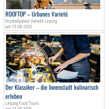
ROOFTOP – Urbanes Varieté
Krystallpalast Varieté Leipzig
am 13.08.2026
Der Klassiker – die Innenstadt kulinarisch
erleben
Leipzig Food Tours
am 14.08.2026