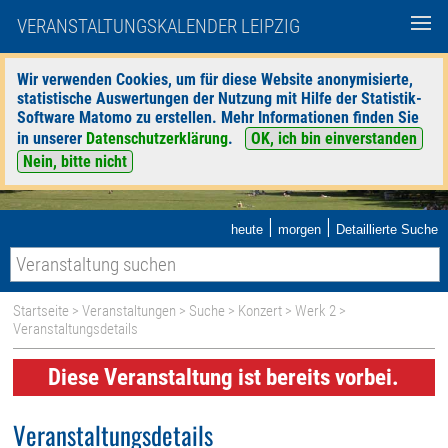
VERANSTALTUNGSKALENDER LEIPZIG
Wir verwenden Cookies, um für diese Website anonymisierte,
statistische Auswertungen der Nutzung mit Hilfe der Statistik-
Software Matomo zu erstellen. Mehr Informationen finden Sie
in unserer
Datenschutzerklärung
.
OK, ich bin einverstanden
Nein, bitte nicht
|
|
heute
morgen
Detaillierte Suche
Startseite
>
Veranstaltungen
>
Suche
>
Konzert
>
Werk 2
>
Veranstaltungsdetails
Diese Veranstaltung ist bereits vorbei.
Veranstaltungsdetails