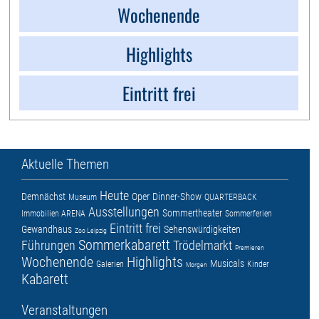
Wochenende
Highlights
Eintritt frei
Aktuelle Themen
Heute
Demnächst
Oper
Dinner-Show
Museum
QUARTERBACK
Ausstellungen
Sommertheater
Immobilien ARENA
Sommerferien
Eintritt frei
Gewandhaus
Sehenswürdigkeiten
Zoo Leipzig
Sommerkabarett
Führungen
Trödelmarkt
Premieren
Wochenende
Highlights
Musicals
Galerien
Kinder
Morgen
Kabarett
Veranstaltungen