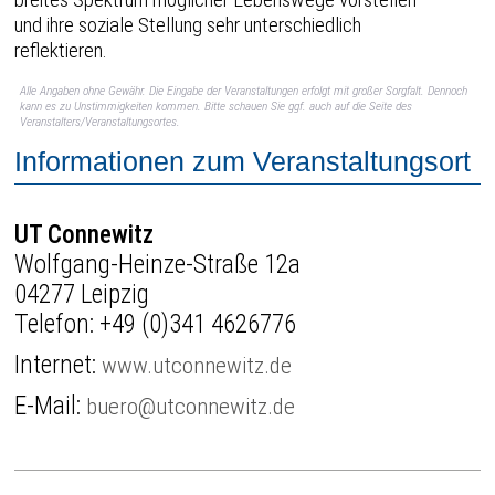
und ihre soziale Stellung sehr unterschiedlich
reflektieren.
Alle Angaben ohne Gewähr. Die Eingabe der Veranstaltungen erfolgt mit großer Sorgfalt. Dennoch
kann es zu Unstimmigkeiten kommen. Bitte schauen Sie ggf. auch auf die Seite des
Veranstalters/Veranstaltungsortes.
Informationen zum Veranstaltungsort
UT Connewitz
Wolfgang-Heinze-Straße 12a
04277 Leipzig
Telefon:
+49 (0)341 4626776
Internet:
www.utconnewitz.de
E-Mail:
buero@utconnewitz.de