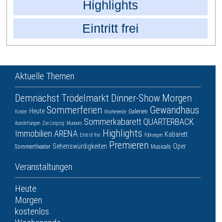
Highlights
Eintritt frei
Aktuelle Themen
Demnächst
Trödelmarkt
Dinner-Show
Morgen
Sommerferien
Gewandhaus
Heute
Galerien
Kinder
Wochenende
Sommerkabarett
QUARTERBACK
Ausstellungen
Zoo Leipzig
Museum
Highlights
Immobilien ARENA
Kabarett
Eintritt frei
Führungen
Premieren
Sehenswürdigkeiten
Oper
Sommertheater
Musicals
Veranstaltungen
Heute
Morgen
kostenlos