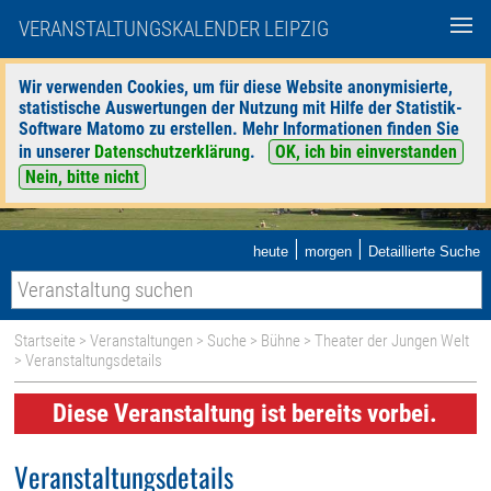
VERANSTALTUNGSKALENDER LEIPZIG
Wir verwenden Cookies, um für diese Website anonymisierte,
statistische Auswertungen der Nutzung mit Hilfe der Statistik-
Software Matomo zu erstellen. Mehr Informationen finden Sie
in unserer
Datenschutzerklärung
.
OK, ich bin einverstanden
Nein, bitte nicht
|
|
heute
morgen
Detaillierte Suche
Startseite
>
Veranstaltungen
>
Suche
>
Bühne
>
Theater der Jungen Welt
> Veranstaltungsdetails
Diese Veranstaltung ist bereits vorbei.
Veranstaltungsdetails