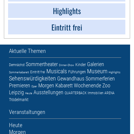
Highlights
Eintritt frei
Aktuelle Themen
Sommertheater
Galerien
Kinder
Demnächst
Dinner-Show
Musicals
Museum
Führungen
Eintritt frei
Sommerkabarett
Highlights
Sehenswürdigkeiten
Gewandhaus
Sommerferien
Premieren
Morgen
Kabarett
Wochenende
Zoo
Oper
Leipzig
Ausstellungen
QUARTERBACK Immobilien ARENA
Heute
Trödelmarkt
Veranstaltungen
Heute
Morgen