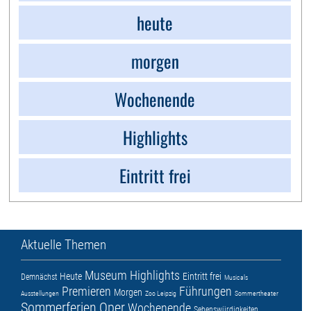
heute
morgen
Wochenende
Highlights
Eintritt frei
Aktuelle Themen
Museum
Highlights
Heute
Eintritt frei
Demnächst
Musicals
Premieren
Führungen
Morgen
Ausstellungen
Zoo Leipzig
Sommertheater
Sommerferien
Oper
Wochenende
Sehenswürdigkeiten