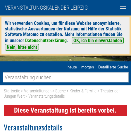
VERANSTALTUNGSKALENDER LEIPZIG
Wir verwenden Cookies, um für diese Website anonymisierte,
statistische Auswertungen der Nutzung mit Hilfe der Statistik-
Software Matomo zu erstellen. Mehr Informationen finden Sie
in unserer
Datenschutzerklärung
.
OK, ich bin einverstanden
Nein, bitte nicht
|
|
heute
morgen
Detaillierte Suche
Startseite
>
Veranstaltungen
>
Suche
>
Kinder & Familie
>
Theater der
Jungen Welt
> Veranstaltungsdetails
Diese Veranstaltung ist bereits vorbei.
Veranstaltungsdetails