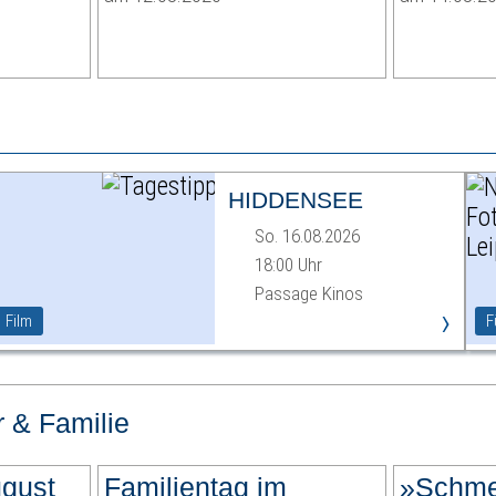
HIDDENSEE
So. 16.08.2026
18:00 Uhr
Passage Kinos
›
Film
F
r & Familie
ugust
Familientag im
»Schme