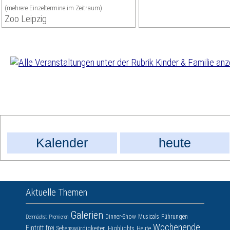
(mehrere Einzeltermine im Zeitraum)
Zoo Leipzig
Kalender
heute
Aktuelle Themen
Galerien
Dinner-Show
Musicals
Führungen
Demnächst
Premieren
Wochenende
Eintritt frei
Sehenswürdigkeiten
Highlights
Heute