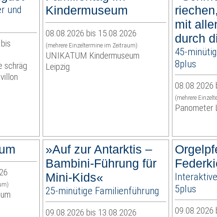
er und
Kindermuseum
riechen
mit all
08.08.2026 bis 15.08.2026
durch d
bis
(mehrere Einzeltermine im Zeitraum)
45-minütig
UNIKATUM Kindermuseum
8plus
e schräg
Leipzig
illon
08.08.2026 
(mehrere Einzel
Panometer L
eum
»Auf zur Antarktis –
Orgelpf
Bambini-Führung für
Federki
026
Mini-Kids«
Interaktiv
aum)
5plus
25-minütige Familienführung
eum
09.08.2026 
09.08.2026 bis 13.08.2026