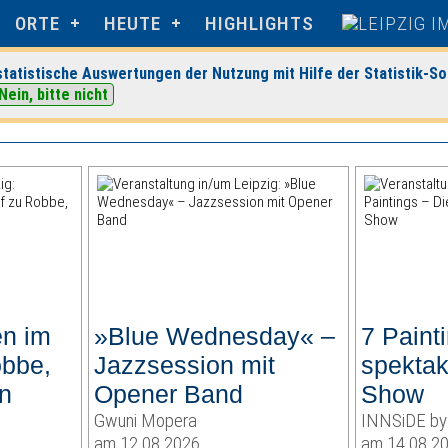
ORTE
HEUTE
HIGHLIGHTS
tatistische Auswertungen der Nutzung mit Hilfe der Statistik-So
Nein, bitte nicht
en im
»Blue Wednesday« –
7 Paint
obbe,
Jazzsession mit
spektak
n
Opener Band
Show
Gwuni Mopera
INNSiDE by 
am 12.08.2026
am 14.08.2