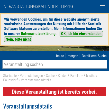
VERANSTALTUNGSKALENDER LEIPZIG
Wir verwenden Cookies, um für diese Website anonymisierte,
statistische Auswertungen der Nutzung mit Hilfe der Statistik-
Software Matomo zu erstellen. Mehr Informationen finden Sie
in unserer
Datenschutzerklärung
.
OK, ich bin einverstanden
Nein, bitte nicht
|
|
heute
morgen
Detaillierte Suche
Startseite
>
Veranstaltungen
>
Suche
>
Kinder & Familie
>
Bibliothek
Paunsdorf
> Veranstaltungsdetails
Diese Veranstaltung ist bereits vorbei.
Veranstaltungsdetails