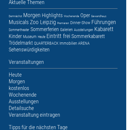
Aktuelle Themen
Morgen
Highlights
Oper
Demnächst
Wochenende
Gewandhaus
Musicals
Zoo Leipzig
Führungen
Dinner-Show
Premieren
Kabarett
Sommerferien
Galerien
Sommertheater
Ausstellungen
Eintritt frei
Kinder
Sommerkabarett
Museum
Heute
Trödelmarkt
QUARTERBACK Immobilien ARENA
Sehenswürdigkeiten
Veranstaltungen
Heute
Morgen
kostenlos
Wochenende
Ausstellungen
Detailsuche
Veranstaltung eintragen
Tipps für die nächsten Tage