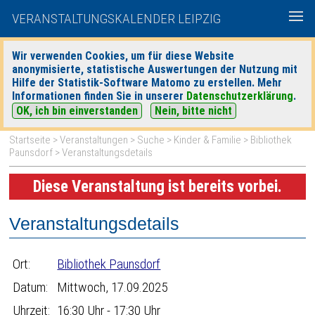
VERANSTALTUNGSKALENDER LEIPZIG
Wir verwenden Cookies, um für diese Website
anonymisierte, statistische Auswertungen der Nutzung mit
|
|
Hilfe der Statistik-Software Matomo zu erstellen. Mehr
heute
morgen
Detaillierte Suche
Informationen finden Sie in unserer
Datenschutzerklärung
.
OK, ich bin einverstanden
Nein, bitte nicht
Startseite
>
Veranstaltungen
>
Suche
>
Kinder & Familie
>
Bibliothek
Paunsdorf
> Veranstaltungsdetails
Diese Veranstaltung ist bereits vorbei.
Veranstaltungsdetails
Ort:
Bibliothek Paunsdorf
Datum:
Mittwoch, 17.09.2025
Uhrzeit:
16:30 Uhr - 17:30 Uhr