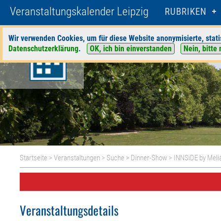
Veranstaltungskalender Leipzig
RUBRIKEN
Wir verwenden Cookies, um für diese Website anonymisierte, stati
Datenschutzerklärung
.
OK, ich bin einverstanden
Nein, bitte 
Startseite
>
Veranstaltungen
>
Suche
>
Dinner-Show
>
INNSiDE by Meliá
Veranstaltungsdetails