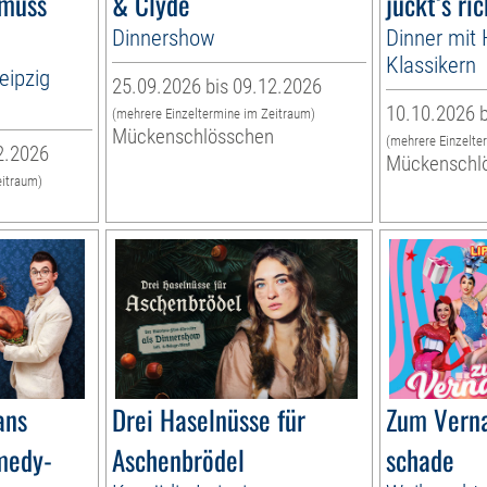
 muss
& Clyde
juckt‘s ric
Dinnershow
Dinner mit H
Klassikern
eipzig
25.09.2026 bis 09.12.2026
10.10.2026 b
(mehrere Einzeltermine im Zeitraum)
Mückenschlösschen
(mehrere Einzelte
2.2026
Mückenschl
eitraum)
n
ans
Drei Haselnüsse für
Zum Verna
medy-
Aschenbrödel
schade