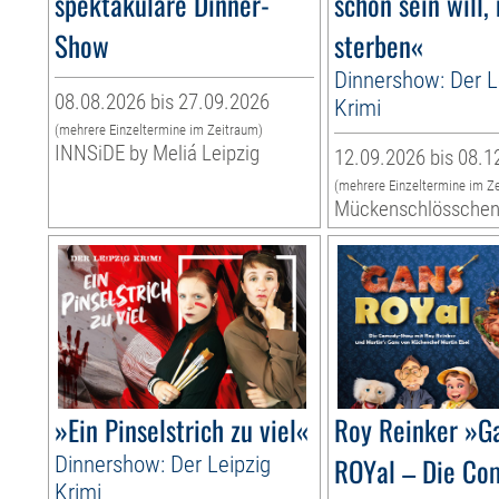
spektakuläre Dinner-
schön sein will,
Show
sterben«
Dinnershow: Der L
08.08.2026 bis 27.09.2026
Krimi
(mehrere Einzeltermine im Zeitraum)
INNSiDE by Meliá Leipzig
12.09.2026 bis 08.1
(mehrere Einzeltermine im Z
Mückenschlössche
»Ein Pinselstrich zu viel«
Roy Reinker »G
Dinnershow: Der Leipzig
ROYal – Die Co
Krimi