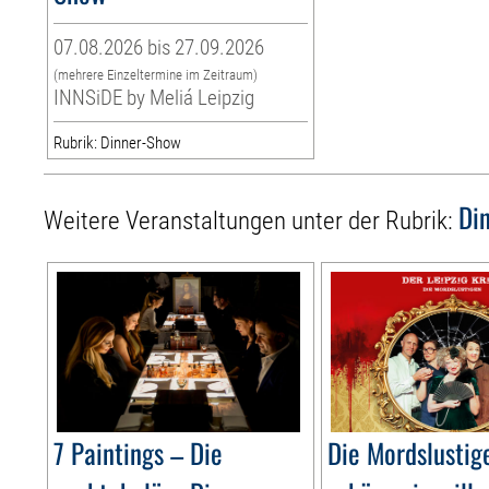
07.08.2026 bis 27.09.2026
(mehrere Einzeltermine im Zeitraum)
INNSiDE by Meliá Leipzig
Rubrik: Dinner-Show
Di
Weitere Veranstaltungen unter der Rubrik:
7 Paintings – Die
Die Mordslusti