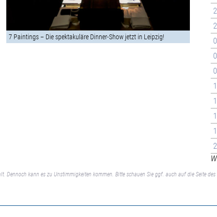
2
2
7 Paintings – Die spektakuläre Dinner-Show jetzt in Leipzig!
0
0
0
1
1
1
1
2
We
lt. Dennoch kann es zu Unstimmigkeiten kommen. Bitte schauen Sie ggf. auch auf die Seite des 