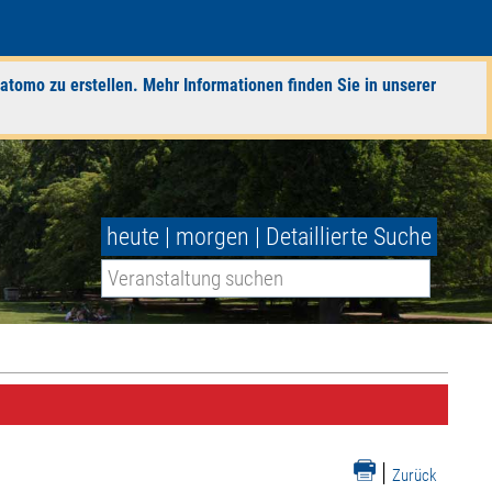
atomo zu erstellen. Mehr Informationen finden Sie in unserer
heute
|
morgen
|
Detaillierte Suche
|
Zurück