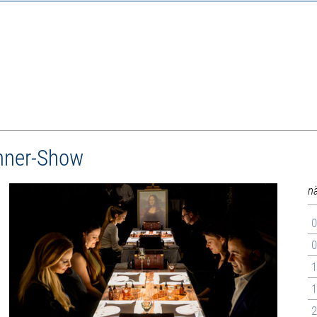
inner-Show
n
0
0
1
1
2