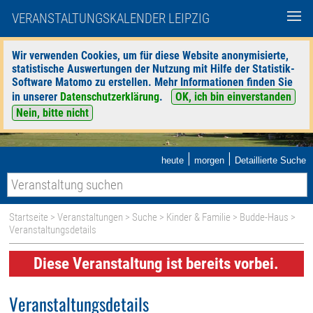
VERANSTALTUNGSKALENDER LEIPZIG
Wir verwenden Cookies, um für diese Website anonymisierte,
statistische Auswertungen der Nutzung mit Hilfe der Statistik-
Software Matomo zu erstellen. Mehr Informationen finden Sie
in unserer
Datenschutzerklärung
.
OK, ich bin einverstanden
Nein, bitte nicht
|
|
heute
morgen
Detaillierte Suche
Startseite
>
Veranstaltungen
>
Suche
>
Kinder & Familie
>
Budde-Haus
>
Veranstaltungsdetails
Diese Veranstaltung ist bereits vorbei.
Veranstaltungsdetails