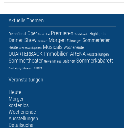
Aktuelle Themen
Premieren
Oper
Demnächst
Highlights
Eintritt frei
Trödelmarkt
Dinner-Show
Morgen
Sommerferien
Führungen
Kabarett
Musicals
Heute
Wochenende
Sehenswürdigkeiten
QUARTERBACK Immobilien ARENA
Ausstellungen
Sommertheater
Sommerkabarett
Galerien
Gewandhaus
Kinder
Zoo Leipzig
Museum
Veranstaltungen
Heute
Morgen
kostenlos
Wochenende
Ausstellungen
Detailsuche