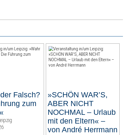
der Falsch?
»SCHÖN WAR’S,
ührung zum
ABER NICHT
«
NOCHMAL – Urlaub
eipzig
mit den Eltern« –
26
von André Herrmann