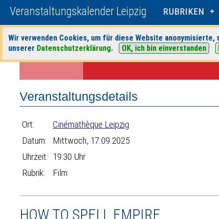
Veranstaltungskalender Leipzig
RUBRIKEN
Wir verwenden Cookies, um für diese Website anonymisierte, s
Startseite
>
Veranstaltungen
>
Suche
>
Film
>
Cinémathèque Leipzig
unserer
Datenschutzerklärung
.
OK, ich bin einverstanden
Veranstaltungsdetails
Ort:
Cinémathèque Leipzig
Datum:
Mittwoch, 17.09.2025
Uhrzeit:
19:30 Uhr
Rubrik:
Film
HOW TO SPELL EMPIRE