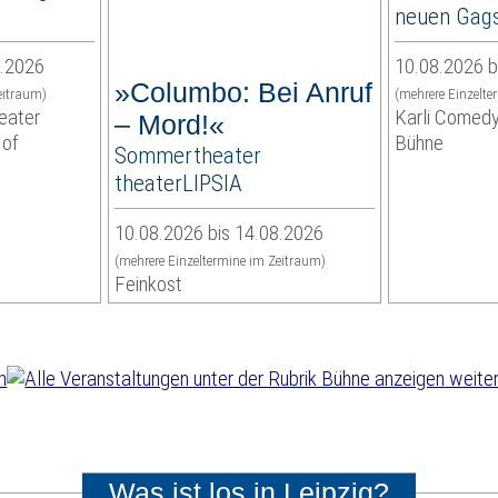
neuen Gags
8.2026
10.08.2026 b
»Columbo: Bei Anruf
eitraum)
(mehrere Einzelte
eater
Karli Comedy
– Mord!«
Hof
Bühne
Sommertheater
theaterLIPSIA
10.08.2026 bis 14.08.2026
(mehrere Einzeltermine im Zeitraum)
Feinkost
weiter
Was ist los in Leipzig?