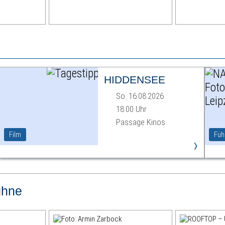
HIDDENSEE
So. 16.08.2026
18:00 Uhr
Passage Kinos
Film
Füh
›
ühne