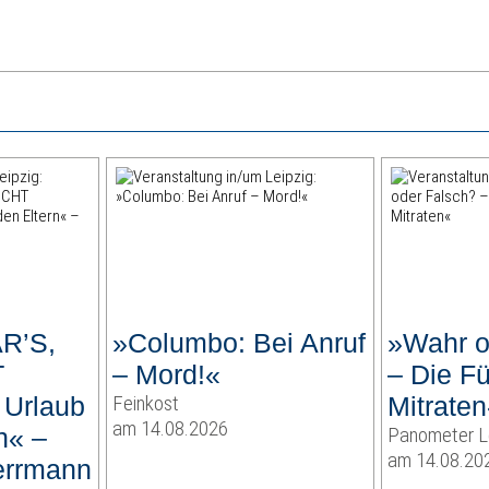
R’S,
»Columbo: Bei Anruf
»Wahr o
T
– Mord!«
– Die F
Urlaub
Feinkost
Mitraten
am 14.08.2026
n« –
Panometer L
am 14.08.20
errmann