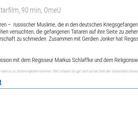
tarfilm, 90 min, OmeU
 – russischer Muslime, die in den deutschen Kriegsgefangenen
 versuchten, die gefangenen Tataren auf ihre Seite zu ziehen, 
Herrschaft zu schmieden. Zusammen mit Gerdien Jonker hat Regis
skussion mit dem Regisseur Markus Schlaffke und dem Religions
ch kann es zu Unstimmigkeiten kommen. Bitte schauen Sie ggf. auch auf die Seite des Veranstalters/Verans
t